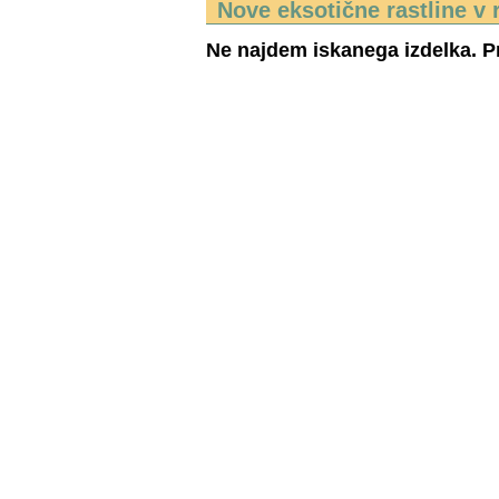
Nove eksotične rastline v 
Ne najdem iskanega izdelka. Pr