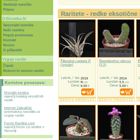
Sledenje naročilu
Prijava
Raritete - redke eksotične 
O Eksotika.SI
Spoznajte lastnika
Naše rastline
Pogoji poslovanja
Kontakt
Novice
O piškotkih
Vzgoja rastlin
Tillandsia capitata R
Stapelianthus pilosus
E
(regular)
(5,5)
v
Članki
Bolezni in varstvo rastlin
2016
2014
Koristne povezave:
R
cm
5,5
cm
6,00
€
5,00
€
Hrovatin exotica
največji katalog eksotičnih
rastlin
Internet Zalivalček
avtomatska navodila za
vzgojo rastlin
Forum Rastline.com
največji forum za rastline v
Sloveniji