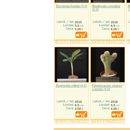
Dorstenia foetida (5,5)
Neolloydia conoidea
A
(6,5)
(
2015
2016
5,5
cm
6,5
cm
5,00
€
6,00
€
Euphorbia millotii (6,5)
Cleistocactus strausii
cristata (5,5)
2019
2018
6,5
cm
5,5
cm
4,00
€
4,00
€