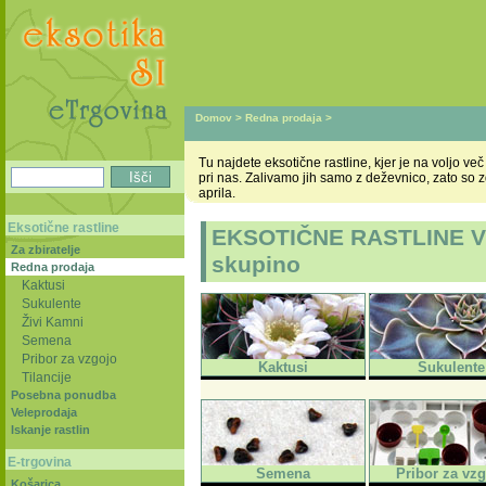
Domov
>
Redna prodaja
>
Tu najdete eksotične rastline, kjer je na voljo v
pri nas. Zalivamo jih samo z deževnico, zato so 
aprila.
Eksotične rastline
EKSOTIČNE RASTLINE V R
Za zbiratelje
skupino
Redna prodaja
Kaktusi
Sukulente
Živi Kamni
Semena
Pribor za vzgojo
Kaktusi
Sukulente
Tilancije
Posebna ponudba
Veleprodaja
Iskanje rastlin
E-trgovina
Semena
Pribor za vz
Košarica