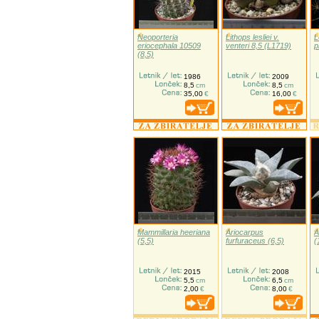
Neoporteria
Lithops lesliei v.
L
eriocephala 10509
venteri 8,5 (L1719)
p
(8,5)
1986
2009
8,5
cm
8,5
cm
35,00
€
16,00
€
Mammillaria heeriana
Ariocarpus
A
(5,5)
furfuraceus (6,5)
(
2015
2008
5,5
cm
6,5
cm
2,00
€
8,00
€