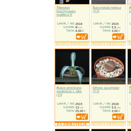
Tillandsia
Sulcorebutia heliosa
A
brachycaulus
(5,5)
s
multiflora R
2016
2015
R
cm
5,5
cm
6,00
€
3,00
€
Agave americana
Lithops aucampiae
T
mediopicta v. alba
(5,5)
s
(13)
2015
2018
13
cm
5,5
cm
25,00
€
3,00
€