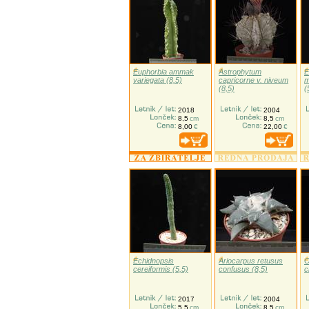
Euphorbia ammak
Astrophytum
E
variegata (8,5)
capricorne v. niveum
m
(8,5)
(
2018
2004
8,5
cm
8,5
cm
8,00
€
22,00
€
Echidnopsis
Ariocarpus retusus
O
cereiformis (5,5)
confusus (8,5)
c
2017
2004
5,5
cm
8,5
cm