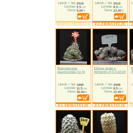
2016
2010
5,5
cm
8,5
cm
5,00
€
22,00
€
Submatucana
Lithops lesliei v.
M
paucicostata (11,5)
Kimberley 8,5 (L0219)
(
1990
2008
11,5
cm
8,5
cm
30,00
€
22,00
€