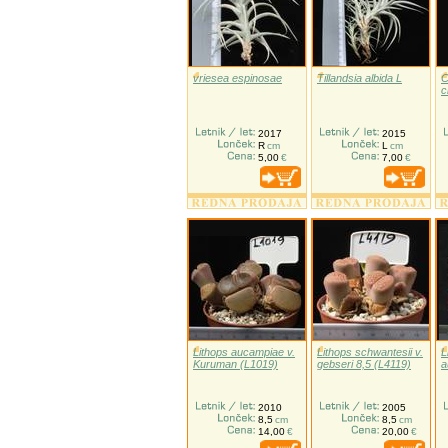
vriesea espinosae
Tillandsia albida L
C
c
2017
2015
R
cm
L
cm
5,00
€
7,00
€
Lithops aucampiae v.
Lithops schwantesii v.
L
Kuruman (L1019)
gebseri 8,5 (L4119)
a
2010
2005
8,5
cm
8,5
cm
14,00
€
20,00
€