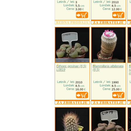
3
2010
5,5
cm
8,5
cm
3,00
€
12,00
€
Lithops gesinae (8,5)
Mammillaria albilanata
M
L0819
(8,5)
s
m
2010
1990
8,5
cm
8,5
cm
16,00
€
25,00
€