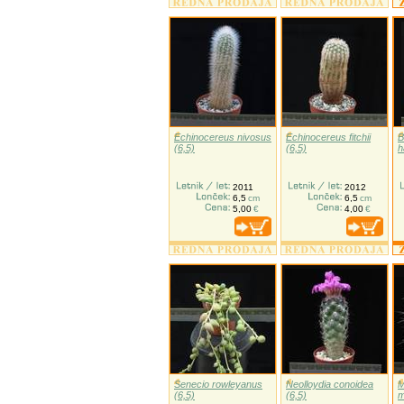
Echinocereus nivosus
Echinocereus fitchii
B
(6,5)
(6,5)
h
2011
2012
6,5
cm
6,5
cm
5,00
€
4,00
€
Senecio rowleyanus
Neolloydia conoidea
M
(6,5)
(6,5)
m