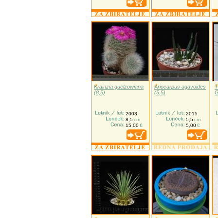
Krainzia guelzowiana
Ariocarpus agavoides
T
(8,5)
(5,5)
G
2003
2015
8,5
cm
5,5
cm
15,00
€
5,00
€