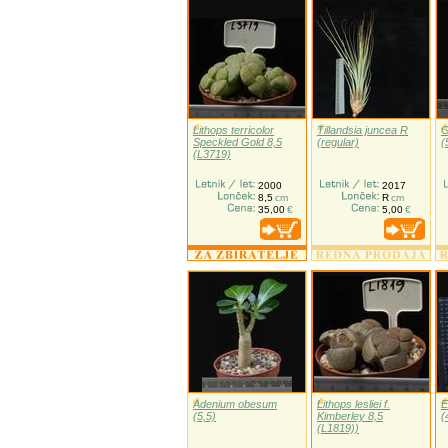
Lithops terricolor
Tillandsia juncea R
G
Speckled Gold 8,5
(regular)
(
(L3719)
2000
2017
8,5
cm
R
cm
35,00
€
5,00
€
Adenium obesum
Lithops lesliei f.
E
(5,5)
Kimberley 8,5
(
(L1819))