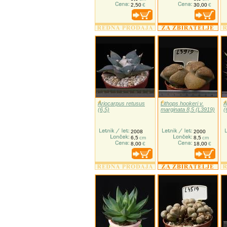
2,50
€
30,00
€
Ariocarpus retusus
Lithops hookeri v.
A
(6,5)
marginata 8,5 (L3919)
(
2008
2000
6,5
cm
8,5
cm
8,00
€
18,00
€