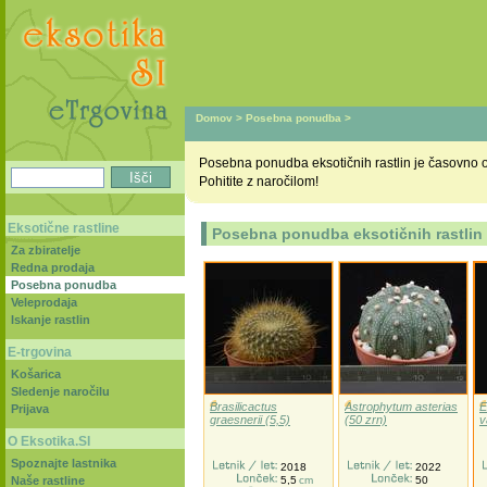
Domov
>
Posebna ponudba
>
Posebna ponudba eksotičnih rastlin je časovno o
Pohitite z naročilom!
Eksotične rastline
Posebna ponudba eksotičnih rastlin
Za zbiratelje
Redna prodaja
Posebna ponudba
Veleprodaja
Iskanje rastlin
E-trgovina
Košarica
Sledenje naročilu
Brasilicactus
Astrophytum asterias
E
Prijava
graesnerii (5,5)
(50 zrn)
v
O Eksotika.SI
Spoznajte lastnika
2018
2022
Naše rastline
5,5
cm
50