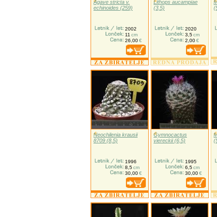
Agave stricta v.
Lithops aucampiae
M
echinoides (259)
(3,5)
(
2002
2020
11
cm
3,5
cm
26,00
€
2,00
€
Neochilenia krausii
Gymnocactus
M
8709 (8,5)
viereckii (6,5)
(
1996
1995
8,5
cm
6,5
cm
30,00
€
30,00
€