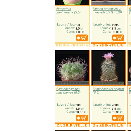
Haworthia
Lithops bromfieldii v.
S
zantneriana (3,5)
mennellii 8,5 (L4519)
(
2-3
1995
3,5
cm
8,5
cm
1,00
€
35,00
€
Gymnocalycium
Gymnocactus beguinii
L
mazanense (8,5)
(6,5)
8
2000
2000
8,5
cm
6,5
cm
20,00
€
35,00
€