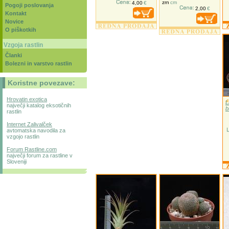
zrn
cm
4,00
€
Pogoji poslovanja
2,00
€
Kontakt
Novice
O piškotkih
Vzgoja rastlin
Članki
Bolezni in varstvo rastlin
Koristne povezave:
Hrovatin exotica
L
največji katalog eksotičnih
b
rastlin
Internet Zalivalček
avtomatska navodila za
vzgojo rastlin
Forum Rastline.com
največji forum za rastline v
Sloveniji