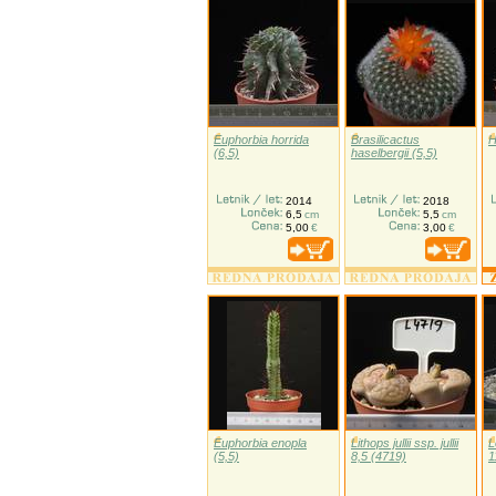
Euphorbia horrida
Brasilicactus
H
(6,5)
haselbergii (5,5)
2014
2018
6,5
cm
5,5
cm
5,00
€
3,00
€
Euphorbia enopla
Lithops jullii ssp. jullii
L
(5,5)
8,5 (4719)
1