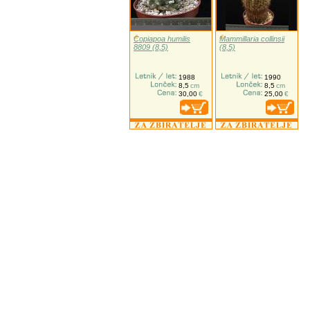
Copiapoa humilis
Mammillaria collinsii
8809 (8,5)
(8,5)
1988
1990
8,5
cm
8,5
cm
30,00
€
25,00
€