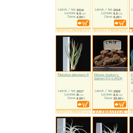
2014
2016
6,5
cm
6,5
cm
4,00
€
6,00
€
Tillandsia albertiana R
Lithops hookeri v.
L
dabneri 8,5 (L4419)
s
a
2017
2002
R
cm
8,5
cm
6,00
€
35,00
€