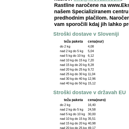
Rastline naročene na www.Eks
našem Specializiranem centru 
predhodnim plačilom. Naročene
vam sporočili kdaj jih lahko p
Stroški dostave v Sloveniji
teža paketa
cena(eur)
do 2 kg
4,08
nad 2 kg do 5 kg
5,04
nad 5 kg do 10 kg
6,12
nad 10 kg do 15 kg
7,20
nad 15 kg do 20 kg
8,28
nad 20 kg do 25 kg
9,72
nad 25 kg do 30 kg
11,04
nad 30 kg do 40 kg
12,96
nad 40 kg do 50 kg
15,12
Stroški dostave v državah EU
teža paketa
cena(euro)
do 2 kg
16,40
nad 2 kg do 5 kg
24,58
nad 5 kg do 10 kg
30,00
nad 10 kg do 15 kg
35,51
nad 15 kg do 20 kg
40,98
nad 20 kg do 25 kg
49,17