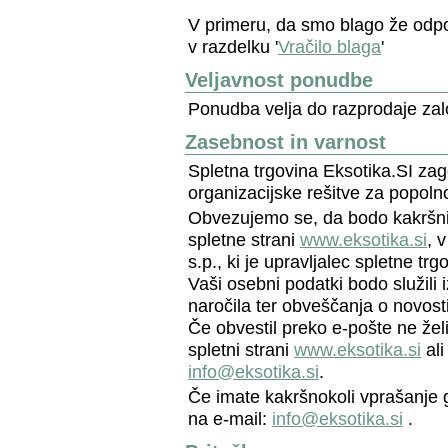
V primeru, da smo blago že odpo
v razdelku '
Vračilo blaga
'
Veljavnost ponudbe
Ponudba velja do razprodaje zalo
Zasebnost in varnost
Spletna trgovina Eksotika.SI zag
organizacijske rešitve za popoln
Obvezujemo se, da bodo kakršniko
spletne strani
www.eksotika.si
, 
s.p., ki je upravljalec spletne tr
Vaši osebni podatki bodo služili
naročila ter obveščanja o novost
Če obvestil preko e-pošte ne želi
spletni strani
www.eksotika.si
ali
info@eksotika.si
.
Če imate kakršnokoli vprašanje g
na e-mail:
info@eksotika.si
.