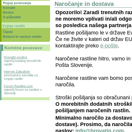
Naročanje in dostava
Pogoji poslovanja
Kontakt
Opozorilo! Zaradi trenutnih ra
Novice
O piškotkih
ne moremo vplivati in/ali odgov
so posledica našega partnerja
Vzgoja rastlin
Rastline pošiljamo le v države E
Članki
Bolezni in varstvo rastlin
Če ne živite v kateri od držav EU 
kontaktirajte preko
e-pošte
.
Koristne povezave:
Naročene rastline hitro, varno i
Hrovatin exotica
največji katalog eksotičnih
Pošta Slovenije.
rastlin
Internet Zalivalček
avtomatska navodila za
Naročene rastline vam bomo posl
vzgojo rastlin
naročila.
Forum Rastline.com
največji forum za rastline v
Sloveniji
Stroški pošiljanja so obračunani
O morebitnih dodatnih strošk
pošiljanjem naročenih rastlin.
Minimalno naročilo za dostavo
dostave). Prosimo, da naročil
naslov:
info@hrovatin.com
.