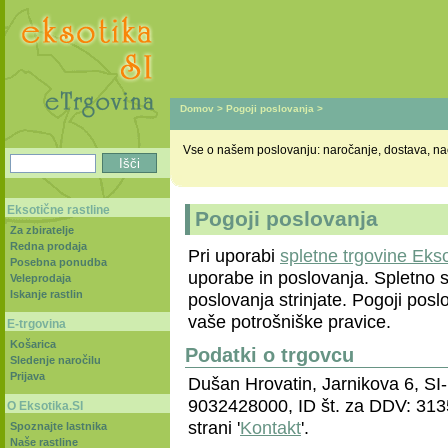
Domov
>
Pogoji poslovanja
>
Vse o našem poslovanju: naročanje, dostava, način
Eksotične rastline
Pogoji poslovanja
Za zbiratelje
Redna prodaja
Pri uporabi
spletne trgovine Ekso
Posebna ponudba
uporabe in poslovanja. Spletno st
Veleprodaja
Iskanje rastlin
poslovanja strinjate. Pogoji pos
vaše potrošniške pravice.
E-trgovina
Košarica
Podatki o trgovcu
Sledenje naročilu
Prijava
Dušan Hrovatin, Jarnikova 6, SI-
9032428000, ID št. za DDV: 313
O Eksotika.SI
strani '
Kontakt
'.
Spoznajte lastnika
Naše rastline