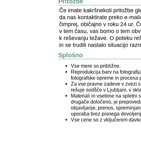
Pritožbe
Če imate kakršnekoli pritožbe gle
da nas kontaktirate preko e-mail
čimprej, običajno v roku 24 ur. 
v tem času, vas bomo o tem obves
k reševanju težave. O poteku r
in se trudili nastalo situacijo razr
Splošno
Vse mere so približne.
Reprodukcija barv na fotografij
fotografske opreme in procesa 
Za vse pravne zadeve v zvezi s 
rešuje sodšče v Ljubljani, v sk
Materiali in vsebine na spletni 
drugače določeno, je prepoveda
objavljanje, prenos, spreminja
uporaba brez pisnega dovoljenj
Vse cene so z vključenim davk