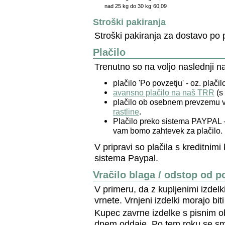
nad 25 kg do 30 kg
60,09
Stroški pakiranja
Stroški pakiranja za dostavo po
Plačilo
Trenutno so na voljo naslednji nač
plačilo 'Po povzetju' - oz. plačil
avansno plačilo na naš TRR
(s 
plačilo ob osebnem prevzemu 
rastline
.
Plačilo preko sistema PAYPAL -
vam bomo zahtevek za plačilo. 
V pripravi so plačila s kreditnimi
sistema Paypal.
Vračilo blaga / odstop od 
V primeru, da z kupljenimi izdelki
vrnete. Vrnjeni izdelki morajo bi
Kupec zavrne izdelke s pisnim ob
dnem oddaje. Po tem roku se sma