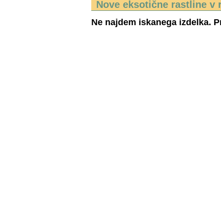
Nove eksotične rastline v 
Ne najdem iskanega izdelka. Pr