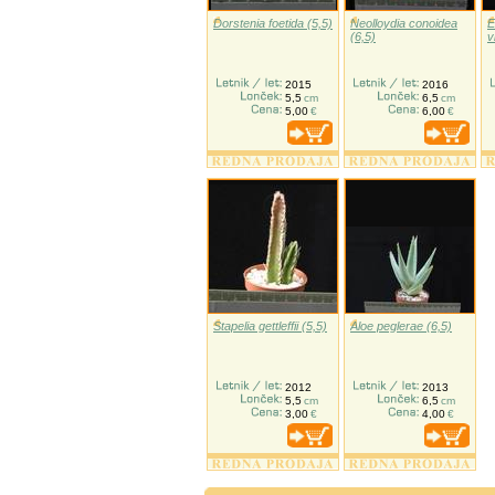
Dorstenia foetida (5,5)
Neolloydia conoidea
E
(6,5)
v
2015
2016
5,5
cm
6,5
cm
5,00
€
6,00
€
Stapelia gettleffii (5,5)
Aloe peglerae (6,5)
2012
2013
5,5
cm
6,5
cm
3,00
€
4,00
€