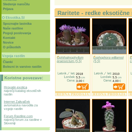
Sledenje naročilu
Prijava
Raritete - redke eksotične 
O Eksotika.SI
Spoznajte lastnika
Naše rastline
Pogoji poslovanja
Kontakt
Novice
O piškotkih
Vzgoja rastlin
Ophthalmophyllum
Lophophora williamsii
E
praesectum (5,5)
(5,5)
c
Članki
Bolezni in varstvo rastlin
2018
2010
Koristne povezave:
5,5
cm
5,5
cm
3,00
€
4,00
€
Hrovatin exotica
največji katalog eksotičnih
rastlin
Internet Zalivalček
avtomatska navodila za
vzgojo rastlin
Forum Rastline.com
največji forum za rastline v
Sloveniji