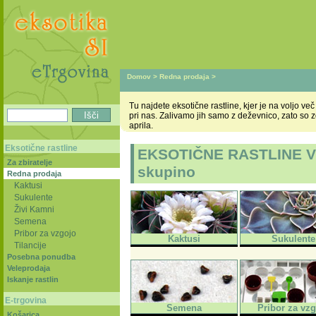
Domov
>
Redna prodaja
>
Tu najdete eksotične rastline, kjer je na voljo v
pri nas. Zalivamo jih samo z deževnico, zato so 
aprila.
Eksotične rastline
EKSOTIČNE RASTLINE V R
Za zbiratelje
skupino
Redna prodaja
Kaktusi
Sukulente
Živi Kamni
Semena
Pribor za vzgojo
Kaktusi
Sukulente
Tilancije
Posebna ponudba
Veleprodaja
Iskanje rastlin
E-trgovina
Semena
Pribor za vz
Košarica