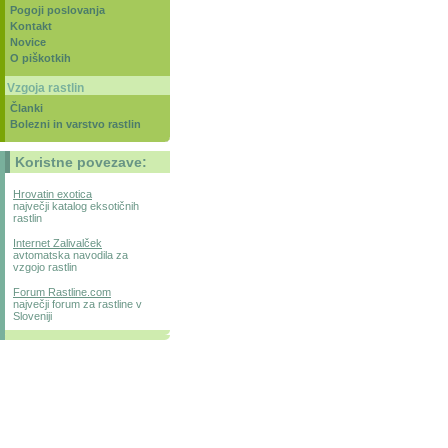
Pogoji poslovanja
Kontakt
Novice
O piškotkih
Vzgoja rastlin
Članki
Bolezni in varstvo rastlin
Koristne povezave:
Hrovatin exotica
največji katalog eksotičnih
rastlin
Internet Zalivalček
avtomatska navodila za
vzgojo rastlin
Forum Rastline.com
največji forum za rastline v
Sloveniji