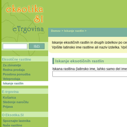
Domov
>
Iskanje rastlin
>
Iskanje eksotičnih rastlin in drugih izdelkov po
Vpišite latinsko ime rastline ali naziv izdelka. V
Eksotične rastline
Iskanje eksotičnih rastlin
Za zbiratelje
Iskana rastlina (latinsko ime, lahko samo del ime
Redna prodaja
Posebna ponudba
Veleprodaja
Iskanje rastlin
E-trgovina
Košarica
Sledenje naročilu
Prijava
O Eksotika.SI
Spoznajte lastnika
Naše rastline