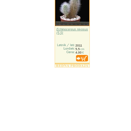
Echinocereus nivosus
(5,5)
2011
5,5
cm
4,00
€