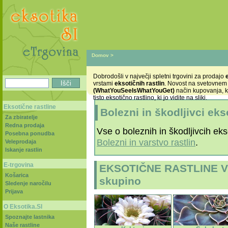
Domov
>
Dobrodošli v največji spletni trgovini za prodajo
vrstami
eksotičnih rastlin
. Novost na svetovnem
(WhatYouSeeIsWhatYouGet)
način kupovanja, k
tisto eksotično rastlino, ki jo vidite na sliki.
Eksotične rastline
Bolezni in škodljivci eks
Za zbiratelje
Redna prodaja
Vse o boleznih in škodljivcih ekso
Posebna ponudba
Bolezni in varstvo rastlin
.
Veleprodaja
Iskanje rastlin
E-trgovina
EKSOTIČNE RASTLINE V R
Košarica
skupino
Sledenje naročilu
Prijava
O Eksotika.SI
Spoznajte lastnika
Naše rastline