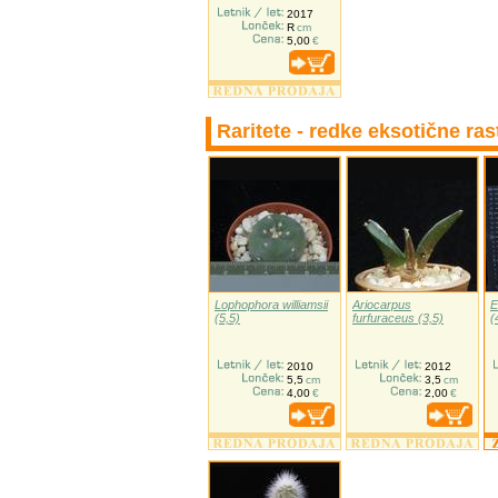
2017
R
cm
5,00
€
Raritete - redke eksotične ras
Lophophora williamsii
Ariocarpus
E
(5,5)
furfuraceus (3,5)
(
2010
2012
5,5
cm
3,5
cm
4,00
€
2,00
€