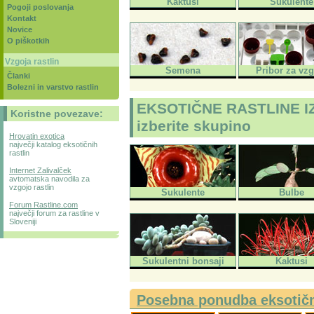
Kaktusi
Sukulente
Pogoji poslovanja
Kontakt
Novice
O piškotkih
Vzgoja rastlin
Semena
Pribor za vz
Članki
Bolezni in varstvo rastlin
EKSOTIČNE RASTLINE I
Koristne povezave:
izberite skupino
Hrovatin exotica
največji katalog eksotičnih
rastlin
Internet Zalivalček
avtomatska navodila za
vzgojo rastlin
Sukulente
Bulbe
Forum Rastline.com
največji forum za rastline v
Sloveniji
Sukulentni bonsaji
Kaktusi
Posebna ponudba eksotični