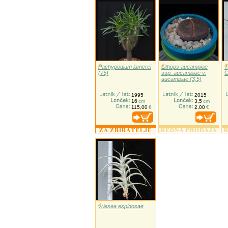
Pachypodium lamerei
Lithops aucampiae
T
(75)
ssp. aucampiae v.
G
aucampiae (3,5)
1995
2015
16
cm
3,5
cm
115,00
€
2,00
€
vriesea espinosae