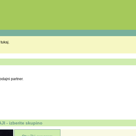
 tukaj.
odajni partner.
 - izberite skupino