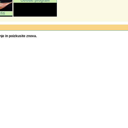
Otroški program
fiti
je in poizkusite znova.