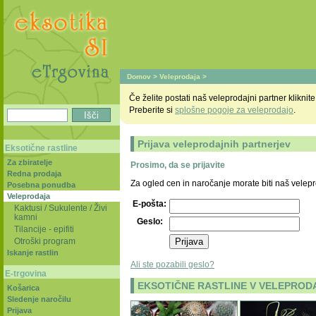
Domov
>
Veleprodaja
>
Če želite postati naš veleprodajni partner kliknite
Preberite si
splošne pogoje za veleprodajo
.
Prijava veleprodajnih partnerjev
Eksotične rastline
Za zbiratelje
Prosimo, da se prijavite
Redna prodaja
Za ogled cen in naročanje morate biti naš velepr
Posebna ponudba
Veleprodaja
E-pošta:
Kaktusi / Sukulente / Živi
kamni
Geslo:
Tilancije - epifiti
Otroški program
Iskanje rastlin
Ali ste pozabili geslo?
E-trgovina
EKSOTIČNE RASTLINE V VELEPRODAJI
Košarica
Sledenje naročilu
Prijava