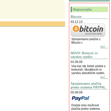
Najnovejše
Bitcoin
03.12.13
Sprejemamo plačila z
Bitcoin-i.
Več ...
NOVO: Bolezni in
varstvo rastlin
02.09.09
Vse kar ste želeli vedeti o
boleznih, škodljivcih in
varstvu eksotičnih rastlin.
Več ...
Sprejemamo plačila
preko sistema PAYPAL
05.08.09
Dodali smo možnost
plačila preko sistema