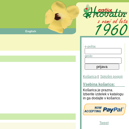
English
e-pošta:
geslo:
Košarica
|
Splošni pogoji
Vsebina košarice:
Košarica je prazna.
Izberite izdelek v katalogu
in ga dodajte v košarico.
Tweet