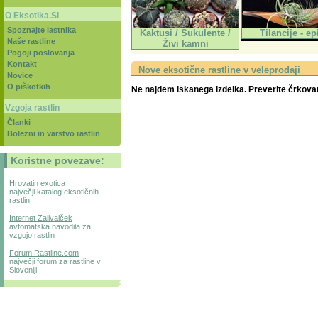
O Eksotika.SI
Spoznajte lastnika
Kaktusi / Sukulente /
Tilancije - epi
Naše rastline
Živi kamni
Pogoji poslovanja
Kontakt
Nove eksotične rastline v veleprodaji
Novice
O piškotkih
Ne najdem iskanega izdelka. Preverite črkovan
Vzgoja rastlin
Članki
Bolezni in varstvo rastlin
Koristne povezave:
Hrovatin exotica
največji katalog eksotičnih
rastlin
Internet Zalivalček
avtomatska navodila za
vzgojo rastlin
Forum Rastline.com
največji forum za rastline v
Sloveniji