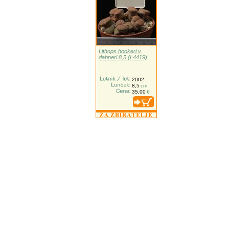
Lithops hookeri v.
dabneri 8,5 (L4419)
2002
8,5
cm
35,00
€