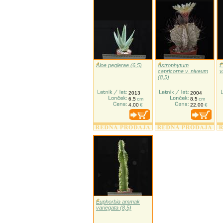
Aloe peglerae (6,5)
Astrophytum
E
capricorne v. niveum
v
(8,5)
2013
2004
6,5
cm
8,5
cm
4,00
€
22,00
€
Euphorbia ammak
variegata (8,5)