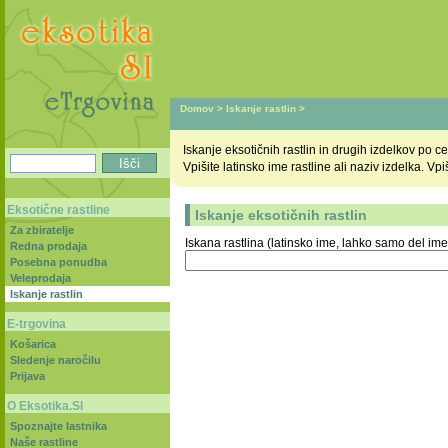
Domov
>
Iskanje rastlin
>
Iskanje eksotičnih rastlin in drugih izdelkov po
Vpišite latinsko ime rastline ali naziv izdelka. V
Eksotične rastline
Iskanje eksotičnih rastlin
Za zbiratelje
Iskana rastlina (latinsko ime, lahko samo del ime
Redna prodaja
Posebna ponudba
Veleprodaja
Iskanje rastlin
E-trgovina
Košarica
Sledenje naročilu
Prijava
O Eksotika.SI
Spoznajte lastnika
Naše rastline