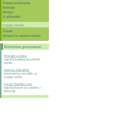
Pogoji poslovanja
Kontakt
Novice
O piškotkih
Vzgoja rastlin
Članki
Bolezni in varstvo rastlin
Koristne povezave:
Hrovatin exotica
največji katalog eksotičnih
rastlin
Internet Zalivalček
avtomatska navodila za
vzgojo rastlin
Forum Rastline.com
največji forum za rastline v
Sloveniji