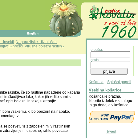
English
– insekti
Neparazitske - fiziološke
dljivci - hrošči
Virusne bolezni rastlin -
e-pošta:
geslo:
Košarica
|
Splošni pogoji
Vsebina košarice:
velike razlike, če so rastline napadene od kaparja
Košarica je prazna.
i in škodljivce tako, kakor jih vidite sami s
Izberite izdelek v katalogu
š opis bolezni in takoj ukrepajte.
in ga dodajte v košarico.
en bom vsakemu, ki bo opozoril na napako,
komentarjev.
va se posvetujte z zaposlenimi v rastlinskih
če zdravljenje ni uspešno, rahlo povečate
Tweet