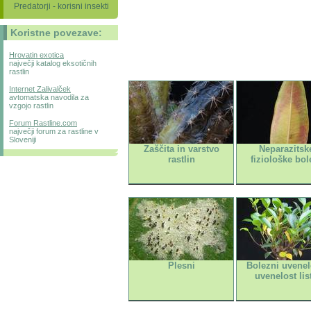
Predatorji - korisni insekti
Koristne povezave:
Hrovatin exotica
največji katalog eksotičnih
rastlin
Internet Zalivalček
avtomatska navodila za
vzgojo rastlin
Forum Rastline.com
največji forum za rastline v
Sloveniji
Zaščita in varstvo
Neparazitske
rastlin
fiziološke bol
Plesni
Bolezni uvenelo
uvenelost lis