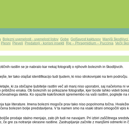
a
Bolezni uvenelosti - uvenelost listov
Gobe
Golšavost kaktusov
Manjši škodljivci 
Plesni
Pleveli
Predatorji - korisni insekti
Rje – Phragmidium – Puccinia
Večji ško
ičnih rastlin se je nabralo kar nekaj fotografij o njihovih boleznih in škodljivcih.
e, ter tako olajšal identifikacijo tudi ljudem, ki niso strokovnjaki na tem področju.
tajle, ki za običajne ljubitelje rastlin več ali manj niso uporabni, saj načeloma ni 
 približno enaka. Ob boleznih so prikazane fotografije, kjer boste lahko videli bolezn
valnega stekla. Ko opazite kakršnokoli spremembo na vaši rastlini, poglejte na na
nja tuje literature. Imena bolezni mogoče prav tako niso popolnoma točna. Hvalež
oločena bolezen bolje predstavljena. V ta namen smo na vsaki strani omogočili vpis 
boljše prodaje stalno menjajo, zato jih tudi ne navajam. Pri izbiri zaščitnega sredst
 če gre za notranje okrasne rastline. Zastrupljanje začnite z manjšimi odmerki in 