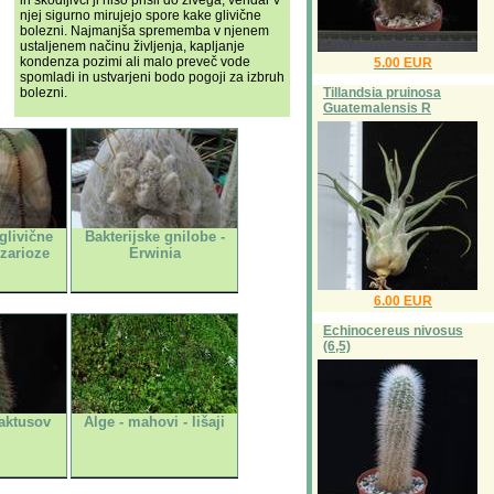
njej sigurno mirujejo spore kake glivične
bolezni. Najmanjša sprememba v njenem
ustaljenem načinu življenja, kapljanje
kondenza pozimi ali malo preveč vode
5.00 EUR
spomladi in ustvarjeni bodo pogoji za izbruh
Tillandsia pruinosa
bolezni.
Guatemalensis R
glivične
Bakterijske gnilobe -
uzarioze
Erwinia
6.00 EUR
Echinocereus nivosus
(6,5)
aktusov
Alge - mahovi - lišaji