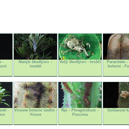
 -
Manjši škodljivci –
Večji škodljivci - hrošči
Parazitske - 
ezni
insekti
bolezni - F
sti -
Virusne bolezni rastlin -
Rje – Phragmidium –
Golšavost k
tov
Viroze
Puccinia