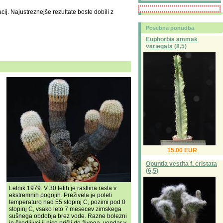
cij. Najustreznejše rezultate boste dobili z
Posebna ponudba
Euphorbia ammak
variegata (8,5)
15.00 EUR
Opuntia vestita f. cristata
(6,5)
Letnik 1979. V 30 letih je rastlina rasla v
ekstremnih pogojih. Preživela je poleti
temperaturo nad 55 stopinj C, pozimi pod 0
stopinj C, vsako leto 7 mesecev zimskega
sušnega obdobja brez vode. Razne bolezni
in škodljivci ji niso prišli do živega, vendar v