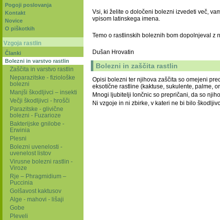
Pogoji poslovanja
Vsi, ki želite o določeni bolezni izvedeti več, v
Kontakt
vpisom latinskega imena.
Novice
O piškotkih
Temo o rastlinskih boleznih bom dopolnjeval z n
Vzgoja rastlin
Dušan Hrovatin
Članki
Bolezni in varstvo rastlin
Bolezni in zaščita rastlin
Zaščita in varstvo rastlin
Neparazitske - fiziološke
Opisi bolezni ter njihova zaščita so omejeni pre
bolezni
eksotične rastline (kaktuse, sukulente, palme, orh
Manjši škodljivci – insekti
Mnogi ljubitelji lončnic so prepričani, da so njih
Večji škodljivci - hrošči
Ni vzgoje in ni zbirke, v kateri ne bi bilo škodljiv
Parazitske - glivične
bolezni - Fuzarioze
Bakterijske gnilobe -
Erwinia
Plesni
Bolezni uvenelosti -
uvenelost listov
Virusne bolezni rastlin -
Viroze
Rje – Phragmidium –
Puccinia
Golšavost kaktusov
Alge - mahovi - lišaji
Gobe
Pleveli