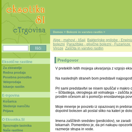
Domov
>
Bolezni in varstvo rastlin
>
Alge - mahovi - lišaji
Bakterijske gnilobe - Erwini
bolezni
Parazitske - glivične bolezni - Fuzarioze
Viroze
Zaščita in varstvo rastlin
Predgovor
Eksotične rastline
Za zbiratelje
V preteklih letih mojega ukvarjanja z vzgojo eksot
Redna prodaja
Posebna ponudba
Na naslednjih straneh bom predstavil najpogostejš
Veleprodaja
Iskanje rastlin
Pri sami predstavitvi se nisem spuščal v makro de
– ščitastega, okroglega ali volnatega – zaščita je
E-trgovina
prostim očesom ali s pomočjo enostavnega poveče
Košarica
Sledenje naročilu
Moje mnenje je povzeto iz opazovanj in prebira
dopolnil bolezen ali poslal sliko na kateri je d
Prijava
O Eksotika.SI
Imena zaščitnih sredstev (pesticidov), se zaradi 
lekarnah. Pomembno je, da pri nakupu opozorite,
Spoznajte lastnika
razmerje strupa in vode.
Naše rastline