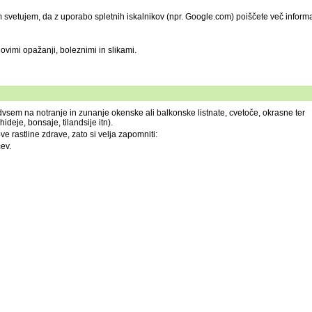
am svetujem, da z uporabo spletnih iskalnikov (npr. Google.com) poiščete več informa
ovimi opažanji, boleznimi in slikami.
dvsem na notranje in zunanje okenske ali balkonske listnate, cvetoče, okrasne ter
ideje, bonsaje, tilandsije itn).
ove rastline zdrave, zato si velja zapomniti:
cev.