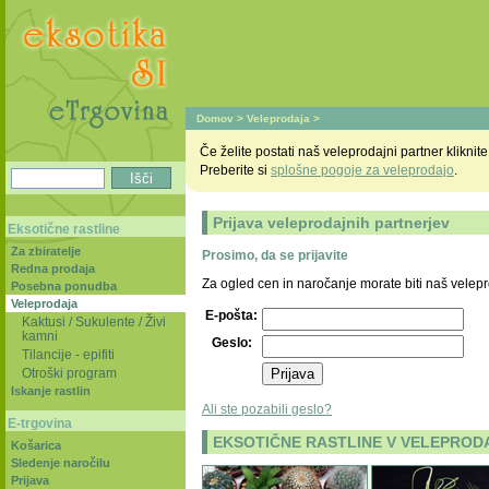
Domov
>
Veleprodaja
>
Če želite postati naš veleprodajni partner kliknite
Preberite si
splošne pogoje za veleprodajo
.
Prijava veleprodajnih partnerjev
Eksotične rastline
Za zbiratelje
Prosimo, da se prijavite
Redna prodaja
Za ogled cen in naročanje morate biti naš velepr
Posebna ponudba
Veleprodaja
E-pošta:
Kaktusi / Sukulente / Živi
kamni
Geslo:
Tilancije - epifiti
Otroški program
Iskanje rastlin
Ali ste pozabili geslo?
E-trgovina
EKSOTIČNE RASTLINE V VELEPRODAJI
Košarica
Sledenje naročilu
Prijava