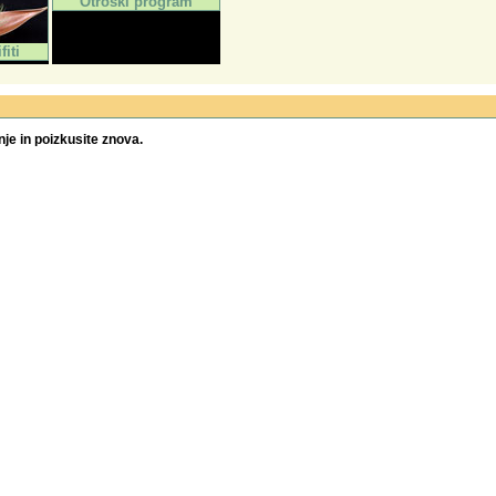
Otroški program
fiti
je in poizkusite znova.