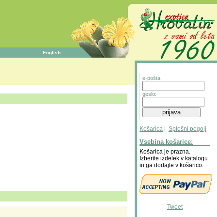
English
e-pošta:
geslo:
Košarica
|
Splošni pogoji
Vsebina košarice:
Košarica je prazna.
Izberite izdelek v katalogu
in ga dodajte v košarico.
Tweet