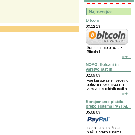
Najnovejše
Bitcoin
03.12.13
Sprejemamo plačila z
Bitcoin-i.
Več ...
NOVO: Bolezni in
varstvo rastlin
02.09.09
Vse kar ste želeli vedeti o
boleznih, škodljivcih in
varstvu eksotičnih rastlin.
Več ...
Sprejemamo plačila
preko sistema PAYPAL
05.08.09
Dodali smo možnost
plačila preko sistema