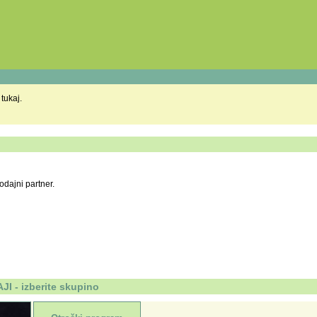
 tukaj.
odajni partner.
 - izberite skupino