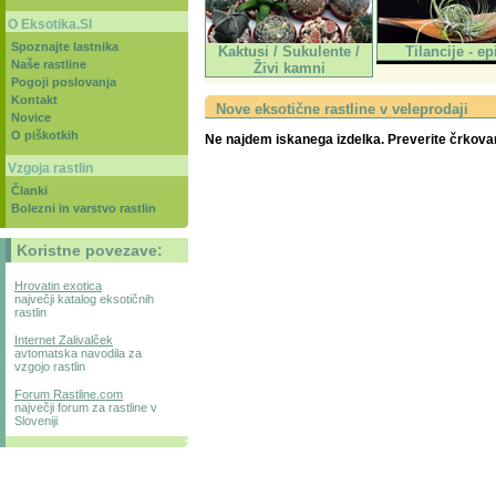
O Eksotika.SI
Spoznajte lastnika
Kaktusi / Sukulente /
Tilancije - epi
Naše rastline
Živi kamni
Pogoji poslovanja
Kontakt
Nove eksotične rastline v veleprodaji
Novice
O piškotkih
Ne najdem iskanega izdelka. Preverite črkovan
Vzgoja rastlin
Članki
Bolezni in varstvo rastlin
Koristne povezave:
Hrovatin exotica
največji katalog eksotičnih
rastlin
Internet Zalivalček
avtomatska navodila za
vzgojo rastlin
Forum Rastline.com
največji forum za rastline v
Sloveniji