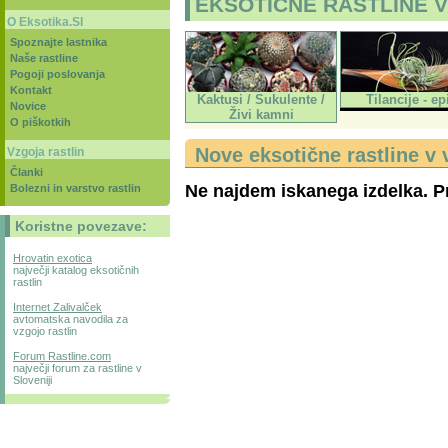
EKSOTIČNE RASTLINE V 
O Eksotika.SI
Spoznajte lastnika
Naše rastline
Pogoji poslovanja
Kontakt
Kaktusi / Sukulente /
Tilancije - epi
Novice
Živi kamni
O piškotkih
Nove eksotične rastline v 
Vzgoja rastlin
Članki
Ne najdem iskanega izdelka. Pr
Bolezni in varstvo rastlin
Koristne povezave:
Hrovatin exotica
največji katalog eksotičnih
rastlin
Internet Zalivalček
avtomatska navodila za
vzgojo rastlin
Forum Rastline.com
največji forum za rastline v
Sloveniji