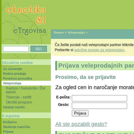
Domov
>
Veleprodaja
>
Če želite postati naš veleprodajni partner kliknite
Preberite si
splošne pogoje za veleprodajo
.
Eksotične rastline
Prijava veleprodajnih pa
Za zbiratelje
Redna prodaja
Prosimo, da se prijavite
Posebna ponudba
Veleprodaja
Za ogled cen in naročanje morate 
Kaktusi / Sukulente / Živi
kamni
Tilancije - epifiti
E-pošta:
Otroški program
Geslo:
Iskanje rastlin
E-trgovina
Košarica
Ali ste pozabili geslo?
Sledenje naročilu
Prijava