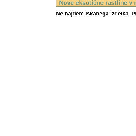
Nove eksotične rastline v 
Ne najdem iskanega izdelka. Pr