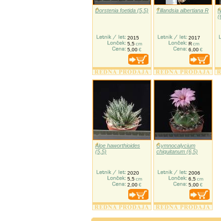
Dorstenia foetida (5,5)
Tillandsia albertiana R
N
(
2015
2017
5,5
cm
R
cm
5,00
€
6,00
€
Aloe haworthioides
Gymnocalycium
(5,5)
chiquitanum (6,5)
2020
2006
5,5
cm
6,5
cm
2,00
€
5,00
€