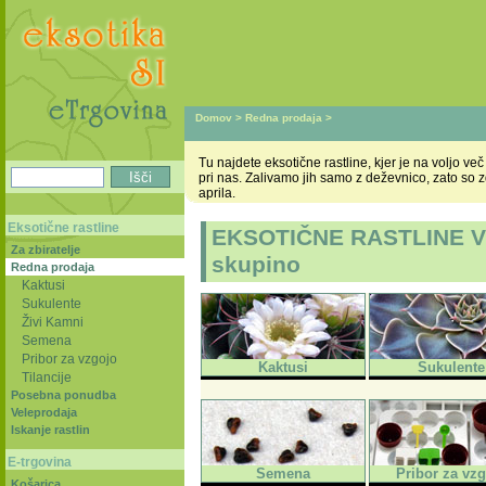
Domov
>
Redna prodaja
>
Tu najdete eksotične rastline, kjer je na voljo v
pri nas. Zalivamo jih samo z deževnico, zato so 
aprila.
Eksotične rastline
EKSOTIČNE RASTLINE V R
Za zbiratelje
skupino
Redna prodaja
Kaktusi
Sukulente
Živi Kamni
Semena
Pribor za vzgojo
Kaktusi
Sukulente
Tilancije
Posebna ponudba
Veleprodaja
Iskanje rastlin
E-trgovina
Semena
Pribor za vz
Košarica