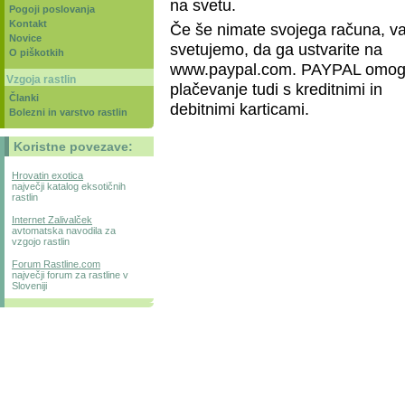
na svetu.
Pogoji poslovanja
Kontakt
Če še nimate svojega računa, v
Novice
svetujemo, da ga ustvarite na
O piškotkih
www.paypal.com. PAYPAL omo
Vzgoja rastlin
plačevanje tudi s kreditnimi in
Članki
debitnimi karticami.
Bolezni in varstvo rastlin
Koristne povezave:
Hrovatin exotica
največji katalog eksotičnih
rastlin
Internet Zalivalček
avtomatska navodila za
vzgojo rastlin
Forum Rastline.com
največji forum za rastline v
Sloveniji