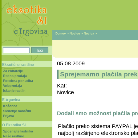
Domov
>
Novice
>
Novica
>
05.08.2009
Eksotične rastline
Za zbiratelje
Sprejemamo plačila pre
Redna prodaja
Posebna ponudba
Kat:
Veleprodaja
Iskanje rastlin
Novice
E-trgovina
Košarica
Sledenje naročilu
Dodali smo možnost plačila p
Prijava
O Eksotika.SI
Plačilo preko sistema PAYPAL je
Spoznajte lastnika
najbolj razširjeno elektronsko pla
Naše rastline