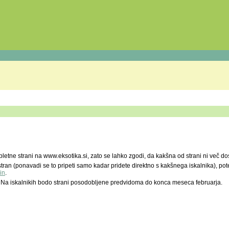
letne strani na www.eksotika.si, zato se lahko zgodi, da kakšna od strani ni več do
tran (ponavadi se to pripeti samo kadar pridete direktno s kakšnega iskalnika), po
in
.
Na iskalnikih bodo strani posodobljene predvidoma do konca meseca februarja.