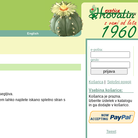
English
e-pošta:
geslo:
Košarica
|
Splošni pogoji
Vsebina košarice:
segljiva.
Košarica je prazna.
tem lahko najdete iskano spletno stran s
Izberite izdelek v katalogu
in ga dodajte v košarico.
Tweet