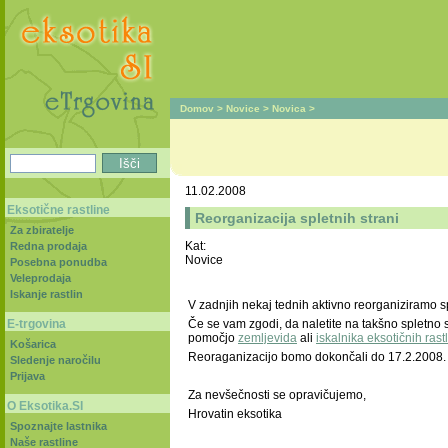
Domov
>
Novice
>
Novica
>
11.02.2008
Eksotične rastline
Reorganizacija spletnih strani
Za zbiratelje
Kat:
Redna prodaja
Novice
Posebna ponudba
Veleprodaja
Iskanje rastlin
V zadnjih nekaj tednih aktivno reorganiziramo sp
E-trgovina
Če se vam zgodi, da naletite na takšno spletno s
pomočjo
zemljevida
ali
iskalnika eksotičnih rastl
Košarica
Reoraganizacijo bomo dokončali do 17.2.2008. 
Sledenje naročilu
Prijava
Za nevšečnosti se opravičujemo,
O Eksotika.SI
Hrovatin eksotika
Spoznajte lastnika
Naše rastline