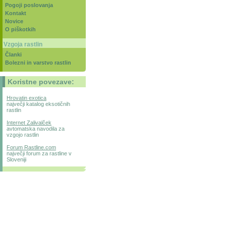
Pogoji poslovanja
Kontakt
Novice
O piškotkih
Vzgoja rastlin
Članki
Bolezni in varstvo rastlin
Koristne povezave:
Hrovatin exotica
največji katalog eksotičnih
rastlin
Internet Zalivalček
avtomatska navodila za
vzgojo rastlin
Forum Rastline.com
največji forum za rastline v
Sloveniji