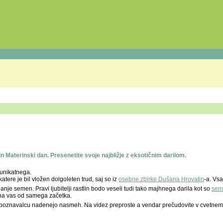
n Materinski dan. Presenetite svoje najbližje z eksotičnim darilom.
 unikatnega.
 katere je bil vložen dolgoleten trud, saj so iz
osebne zbirke Dušana Hrovatin
-a. Vs
 semen. Pravi ljubitelji rastlin bodo veseli tudi tako majhnega darila kot so
seme
 na vas od samega začetka.
u poznavalcu nadenejo nasmeh. Na videz preproste a vendar prečudovite v cvetnem