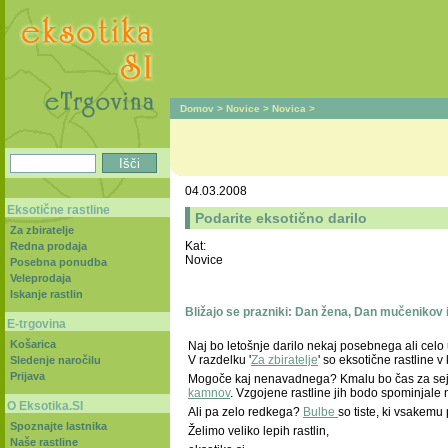
Domov
>
Novice
>
Novica
>
04.03.2008
Eksotične rastline
Podarite eksotično darilo
Za zbiratelje
Kat:
Redna prodaja
Novice
Posebna ponudba
Veleprodaja
Iskanje rastlin
Bližajo se prazniki: Dan žena, Dan mučenikov i
E-trgovina
Košarica
Naj bo letošnje darilo nekaj posebnega ali celo
V razdelku '
Za zbiratelje
' so eksotične rastline v
Sledenje naročilu
Prijava
Mogoče kaj nenavadnega? Kmalu bo čas za sejanje
kamnov
. Vzgojene rastline jih bodo spominjale
O Eksotika.SI
Ali pa zelo redkega?
Bulbe
so tiste, ki vsakem
Spoznajte lastnika
Želimo veliko lepih rastlin,
Naše rastline