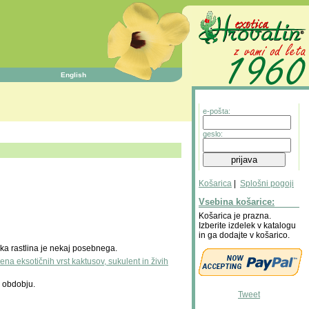
English
e-pošta:
geslo:
Košarica
|
Splošni pogoji
Vsebina košarice:
Košarica je prazna.
Izberite izdelek v katalogu
in ga dodajte v košarico.
aka rastlina je nekaj posebnega.
na eksotičnih vrst kaktusov, sukulent in živih
 obdobju.
Tweet