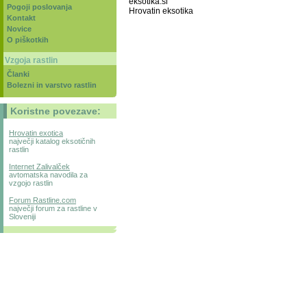
eksotika.si
Pogoji poslovanja
Hrovatin eksotika
Kontakt
Novice
O piškotkih
Vzgoja rastlin
Članki
Bolezni in varstvo rastlin
Koristne povezave:
Hrovatin exotica
največji katalog eksotičnih
rastlin
Internet Zalivalček
avtomatska navodila za
vzgojo rastlin
Forum Rastline.com
največji forum za rastline v
Sloveniji