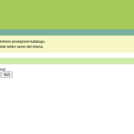
 celotnem prodajnem katalogu.
pišete lahko samo del imena.
na):