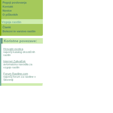
Pogoji poslovanja
Kontakt
Novice
O piškotkih
Vzgoja rastlin
Članki
Bolezni in varstvo rastlin
Koristne povezave:
Hrovatin exotica
največji katalog eksotičnih
rastlin
Internet Zalivalček
avtomatska navodila za
vzgojo rastlin
Forum Rastline.com
največji forum za rastline v
Sloveniji