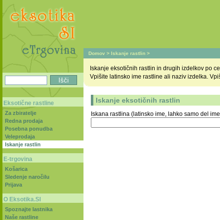
Domov
>
Iskanje rastlin
>
Iskanje eksotičnih rastlin in drugih izdelkov po
Vpišite latinsko ime rastline ali naziv izdelka. V
Iskanje eksotičnih rastlin
Eksotične rastline
Za zbiratelje
Iskana rastlina (latinsko ime, lahko samo del ime
Redna prodaja
Posebna ponudba
Veleprodaja
Iskanje rastlin
E-trgovina
Košarica
Sledenje naročilu
Prijava
O Eksotika.SI
Spoznajte lastnika
Naše rastline