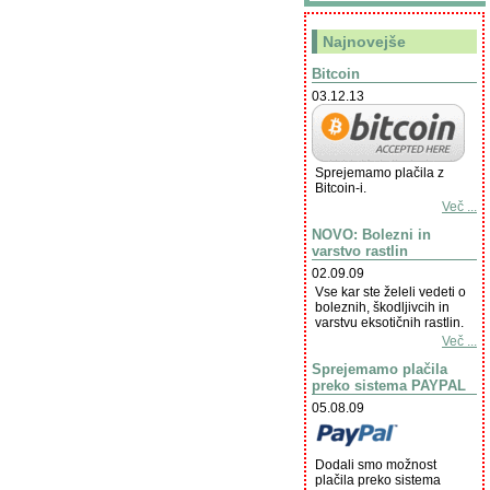
Najnovejše
Bitcoin
03.12.13
Sprejemamo plačila z
Bitcoin-i.
Več ...
NOVO: Bolezni in
varstvo rastlin
02.09.09
Vse kar ste želeli vedeti o
boleznih, škodljivcih in
varstvu eksotičnih rastlin.
Več ...
Sprejemamo plačila
preko sistema PAYPAL
05.08.09
Dodali smo možnost
plačila preko sistema