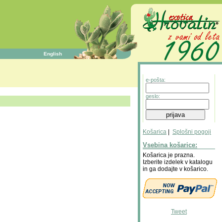
English
e-pošta:
geslo:
Košarica
|
Splošni pogoji
Vsebina košarice:
Košarica je prazna.
Izberite izdelek v katalogu
in ga dodajte v košarico.
Tweet