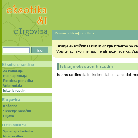
Domov
>
Iskanje rastlin
>
Iskanje eksotičnih rastlin in drugih izdelkov po
Vpišite latinsko ime rastline ali naziv izdelka. V
Eksotične rastline
Iskanje eksotičnih rastlin
Za zbiratelje
Iskana rastlina (latinsko ime, lahko samo del ime
Redna prodaja
Posebna ponudba
Veleprodaja
Iskanje rastlin
E-trgovina
Košarica
Sledenje naročilu
Prijava
O Eksotika.SI
Spoznajte lastnika
Naše rastline