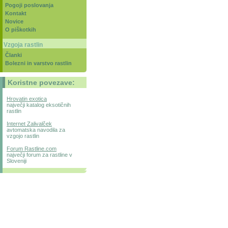
Pogoji poslovanja
Kontakt
Novice
O piškotkih
Vzgoja rastlin
Članki
Bolezni in varstvo rastlin
Koristne povezave:
Hrovatin exotica
največji katalog eksotičnih
rastlin
Internet Zalivalček
avtomatska navodila za
vzgojo rastlin
Forum Rastline.com
največji forum za rastline v
Sloveniji