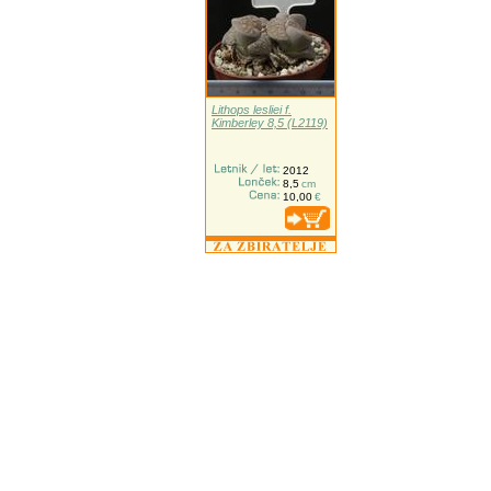
Lithops lesliei f.
Kimberley 8,5 (L2119)
2012
8,5
cm
10,00
€