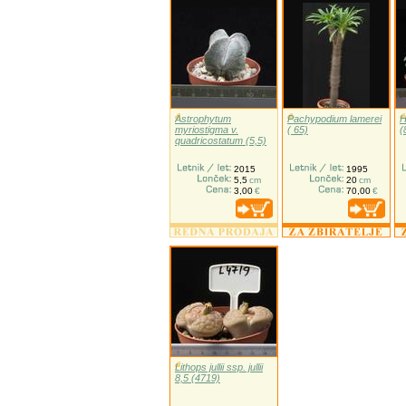
Astrophytum
Pachypodium lamerei
H
myriostigma v.
( 65)
(
quadricostatum (5,5)
2015
1995
5,5
cm
20
cm
3,00
€
70,00
€
Lithops jullii ssp. jullii
8,5 (4719)