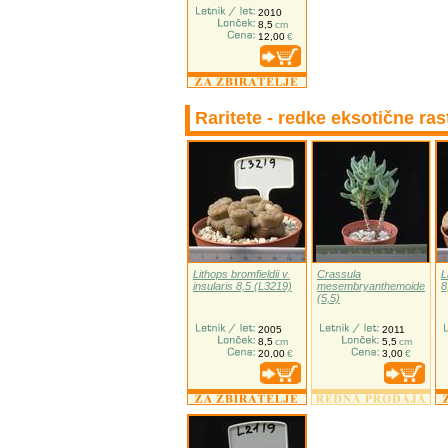
2010
8,5
cm
12,00
€
Raritete - redke eksotične ras
Lithops bromfieldii v.
Crassula
L
insularis 8,5 (L3219)
mesembryanthemoides
8
(5,5)
2005
2011
8,5
cm
5,5
cm
20,00
€
3,00
€