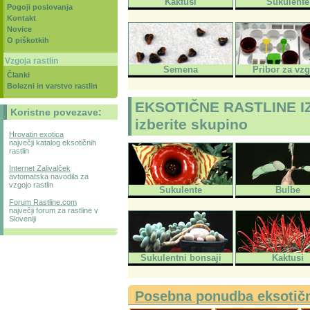
Kaktusi
Sukulente
Pogoji poslovanja
Kontakt
Novice
O piškotkih
Vzgoja rastlin
Semena
Pribor za vz
Članki
Bolezni in varstvo rastlin
EKSOTIČNE RASTLINE I
Koristne povezave:
izberite skupino
Hrovatin exotica
največji katalog eksotičnih
rastlin
Internet Zalivalček
avtomatska navodila za
vzgojo rastlin
Sukulente
Bulbe
Forum Rastline.com
največji forum za rastline v
Sloveniji
Sukulentni bonsaji
Kaktusi
Posebna ponudba eksotični