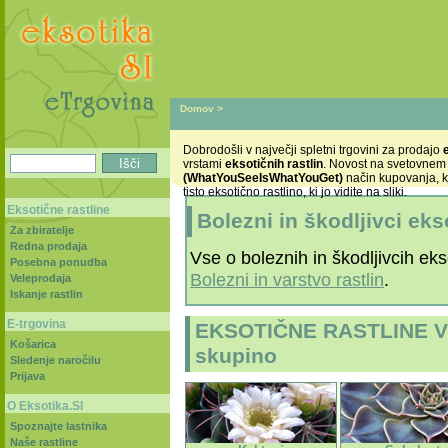
Domov
>
Dobrodošli v največji spletni trgovini za prodajo
vrstami
eksotičnih rastlin
. Novost na svetovnem
(WhatYouSeeIsWhatYouGet)
način kupovanja, k
tisto eksotično rastlino, ki jo vidite na sliki.
Eksotične rastline
Bolezni in škodljivci eks
Za zbiratelje
Redna prodaja
Vse o boleznih in škodljivcih ekso
Posebna ponudba
Bolezni in varstvo rastlin
.
Veleprodaja
Iskanje rastlin
E-trgovina
EKSOTIČNE RASTLINE V R
Košarica
skupino
Sledenje naročilu
Prijava
O Eksotika.SI
Spoznajte lastnika
Naše rastline