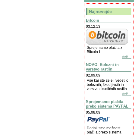
Najnovejše
Bitcoin
03.12.13
Sprejemamo plačila z
Bitcoin-i.
Več ...
NOVO: Bolezni in
varstvo rastlin
02.09.09
Vse kar ste želeli vedeti o
boleznih, škodljivcih in
varstvu eksotičnih rastlin.
Več ...
Sprejemamo plačila
preko sistema PAYPAL
05.08.09
Dodali smo možnost
plačila preko sistema