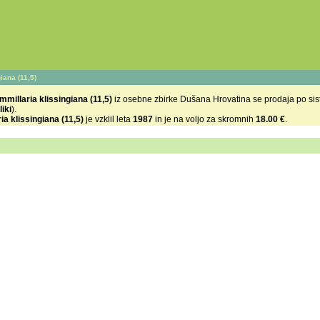
iana (11,5)
millaria klissingiana (11,5)
iz
osebne zbirke Dušana Hrovatina se prodaja po s
liki
).
a klissingiana (11,5)
je vzklil leta
1987
in je na voljo za skromnih
18.00 €
.