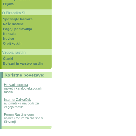
Prijava
O Eksotika.SI
Spoznajte lastnika
Naše rastline
Pogoji poslovanja
Kontakt
Novice
O piškotkih
Vzgoja rastlin
Članki
Bolezni in varstvo rastlin
Koristne povezave:
Hrovatin exotica
največji katalog eksotičnih
rastlin
Internet Zalivalček
avtomatska navodila za
vzgojo rastlin
Forum Rastline.com
največji forum za rastline v
Sloveniji