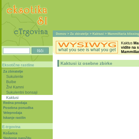
Domov
>
Za zbiratelje
>
Kaktusi
> Mammillaria klissing
Kaktus
Mam
vidite na s
Mammillari
Kaktusi iz osebne zbirke
Eksotične rastline
Za zbiratelje
Sukulente
Bulbe
Živi Kamni
Sukulentni bonsaji
Kaktusi
Redna prodaja
Posebna ponudba
Veleprodaja
Iskanje rastlin
E-trgovina
Košarica
Sledenje naročilu