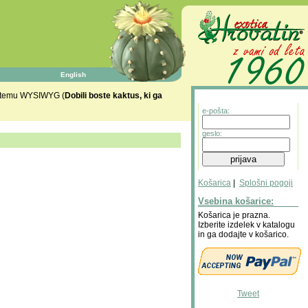
English
istemu WYSIWYG (
Dobili boste kaktus, ki ga
e-pošta:
geslo:
Košarica
|
Splošni pogoji
Vsebina košarice:
Košarica je prazna.
Izberite izdelek v katalogu
in ga dodajte v košarico.
Tweet