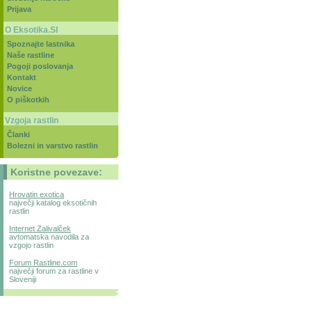
Prijava
O Eksotika.SI
Spoznajte lastnika
Naše rastline
Pogoji poslovanja
Kontakt
Novice
O piškotkih
Vzgoja rastlin
Članki
Bolezni in varstvo rastlin
Koristne povezave:
Hrovatin exotica
največji katalog eksotičnih
rastlin
Internet Zalivalček
avtomatska navodila za
vzgojo rastlin
Forum Rastline.com
največji forum za rastline v
Sloveniji