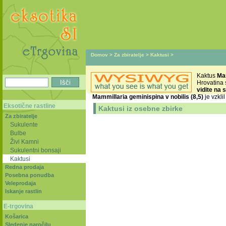
Domov
>
Za zbiratelje
>
Kaktusi
>
Kaktus
Mam
Hrovatina
vidite na s
Mammillaria geminispina v nobilis (8,5)
je vzklil
Eksotične rastline
Kaktusi iz osebne zbirke
Za zbiratelje
Sukulente
Bulbe
Živi Kamni
Sukulentni bonsaji
Kaktusi
Redna prodaja
Posebna ponudba
Veleprodaja
Iskanje rastlin
E-trgovina
Košarica
Sledenje naročilu