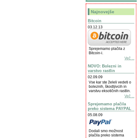
Najnovejše
Bitcoin
03.12.13
Sprejemamo plačila z
Bitcoin-i.
Več ...
NOVO: Bolezni in
varstvo rastlin
02.09.09
Vse kar ste želeli vedeti o
boleznih, škodljivcih in
varstvu eksotičnih rastlin.
Več ...
Sprejemamo plačila
preko sistema PAYPAL
05.08.09
Dodali smo možnost
plačila preko sistema