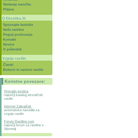
Sledenje naročilu
Prijava
O Eksotika.SI
Spoznajte lastnika
Naše rastline
Pogoji poslovanja
Kontakt
Novice
O piškotkih
Vzgoja rastlin
Članki
Bolezni in varstvo rastlin
Koristne povezave:
Hrovatin exotica
največji katalog eksotičnih
rastlin
Internet Zalivalček
avtomatska navodila za
vzgojo rastlin
Forum Rastline.com
največji forum za rastline v
Sloveniji