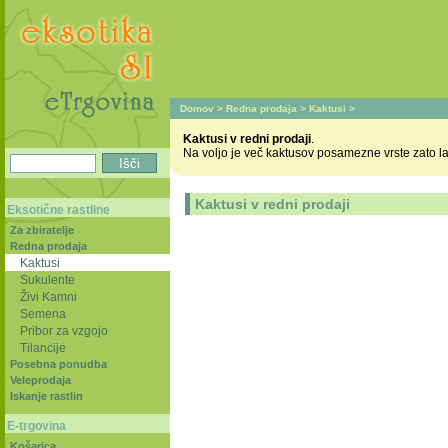
Domov
>
Redna prodaja
>
Kaktusi
>
Kaktusi v redni prodaji
.
Na voljo je več kaktusov posamezne vrste zato l
Kaktusi v redni prodaji
Eksotične rastline
Za zbiratelje
Redna prodaja
Kaktusi
Sukulente
Živi Kamni
Semena
Pribor za vzgojo
Tilancije
Posebna ponudba
Veleprodaja
Iskanje rastlin
E-trgovina
Košarica