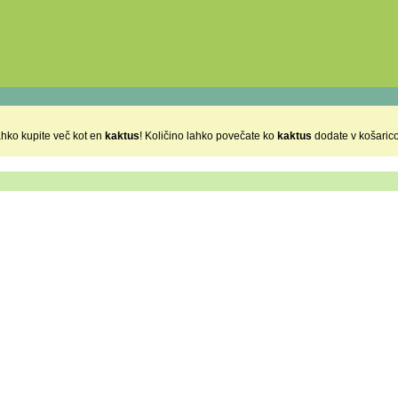
ahko kupite več kot en
kaktus
! Količino lahko povečate ko
kaktus
dodate v košaric