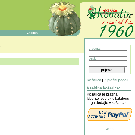
English
o
e-pošta:
geslo:
Košarica
|
Splošni pogoji
Vsebina košarice:
Košarica je prazna.
Izberite izdelek v katalogu
in ga dodajte v košarico.
Tweet