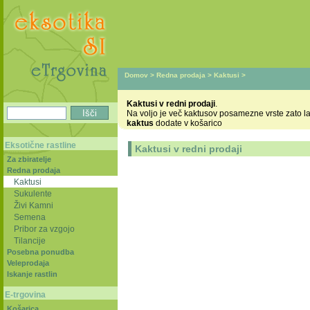
Domov
>
Redna prodaja
>
Kaktusi
>
Kaktusi v redni prodaji
.
Na voljo je več kaktusov posamezne vrste zato l
kaktus
dodate v košarico
Eksotične rastline
Kaktusi v redni prodaji
Za zbiratelje
Redna prodaja
Kaktusi
Sukulente
Živi Kamni
Semena
Pribor za vzgojo
Tilancije
Posebna ponudba
Veleprodaja
Iskanje rastlin
E-trgovina
Košarica