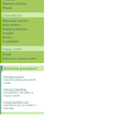
Sledenje naročilu
Prijava
O Eksotika.SI
Spoznajte lastnika
Naše rastline
Pogoji poslovanja
Kontakt
Novice
O piškotkih
Vzgoja rastlin
Članki
Bolezni in varstvo rastlin
Koristne povezave:
Hrovatin exotica
največji katalog eksotičnih
rastlin
Internet Zalivalček
avtomatska navodila za
vzgojo rastlin
Forum Rastline.com
največji forum za rastline v
Sloveniji