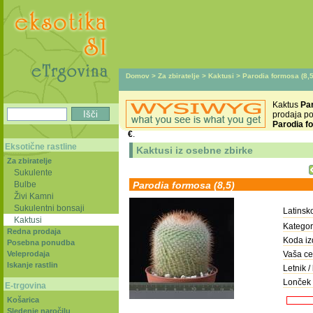
Domov
>
Za zbiratelje
>
Kaktusi
> Parodia formosa (8,5
Kaktus
Par
prodaja p
Parodia f
€
.
Eksotične rastline
Kaktusi iz osebne zbirke
Za zbiratelje
Sukulente
Bulbe
Parodia formosa (8,5)
Živi Kamni
Sukulentni bonsaji
Latinsk
Kaktusi
Kategori
Redna prodaja
Koda iz
Posebna ponudba
Veleprodaja
Vaša ce
Iskanje rastlin
Letnik / 
Lonček 
E-trgovina
Košarica
Sledenje naročilu