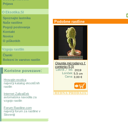
Prijava
O Eksotika.SI
Spoznajte lastnika
Podobne rastline
Naše rastline
Pogoji poslovanja
Kontakt
Novice
O piškotkih
Vzgoja rastlin
Članki
Bolezni in varstvo rastlin
Opuntia microdasys f.
contorta (5,5)
Koristne povezave:
2019
5,5 cm
3,00 €
Hrovatin exotica
največji katalog eksotičnih
rastlin
Internet Zalivalček
avtomatska navodila za
vzgojo rastlin
Forum Rastline.com
največji forum za rastline v
Sloveniji