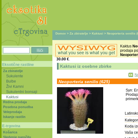
Domov
>
Za zbiratelje
>
Kaktusi
> Neoporteria senilis (
Kaktus
Neo
prodaja p
Neoporteri
30.00 €
.
Eksotične rastline
Kaktusi iz osebne zbirke
Za zbiratelje
Ne
Sukulente
Bulbe
Neoporteria senilis (625)
Živi Kamni
Syn: Er
Sukulentni bonsaji
Prodaja
Kaktusi
primerk
Redna prodaja
Posebna ponudba
Veleprodaja
Latinsk
Iskanje rastlin
Kategori
E-trgovina
Koda iz
Košarica
Vaša ce
Sledenje naročilu