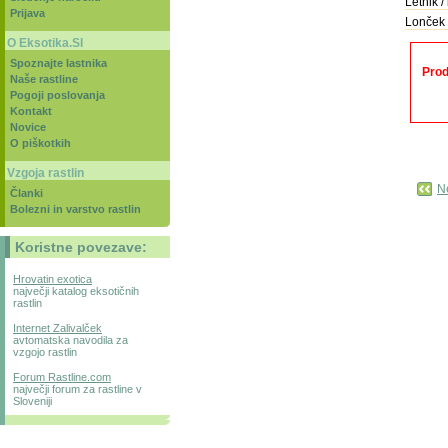
Letnik / 
Prijava
Lonček 
O Eksotika.SI
Spoznajte lastnika
Prod
Naše rastline
Pogoji poslovanja
Kontakt
Novice
O piškotkih
Vzgoja rastlin
Ne
Članki
Bolezni in varstvo rastlin
Koristne povezave:
Hrovatin exotica
največji katalog eksotičnih
rastlin
Internet Zalivalček
avtomatska navodila za
vzgojo rastlin
Forum Rastline.com
največji forum za rastline v
Sloveniji