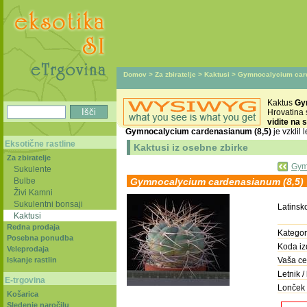
Domov
>
Za zbiratelje
>
Kaktusi
> Gymnocalycium card
Kaktus
Gy
Hrovatina
vidite na s
Gymnocalycium cardenasianum (8,5)
je vzklil 
Eksotične rastline
Kaktusi iz osebne zbirke
Za zbiratelje
Gymn
Sukulente
Bulbe
Gymnocalycium cardenasianum (8,5)
Živi Kamni
Sukulentni bonsaji
Latinsk
Kaktusi
Redna prodaja
Kategori
Posebna ponudba
Koda iz
Veleprodaja
Iskanje rastlin
Vaša ce
Letnik / 
E-trgovina
Lonček 
Košarica
Sledenje naročilu