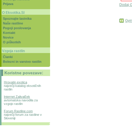
Prijava
Dodaj
G
O Eksotika.SI
Spoznajte lastnika
Gymn
Naše rastline
Pogoji poslovanja
Kontakt
Novice
O piškotkih
Vzgoja rastlin
Članki
Bolezni in varstvo rastlin
Koristne povezave:
Hrovatin exotica
največji katalog eksotičnih
rastlin
Internet Zalivalček
avtomatska navodila za
vzgojo rastlin
Forum Rastline.com
največji forum za rastline v
Sloveniji