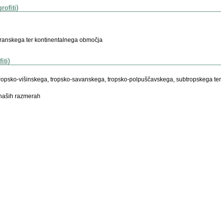
rofiti)
eranskega ter kontinentalnega območja
iti)
e tropsko-višinskega, tropsko-savanskega, tropsko-polpuščavskega, subtropskega t
naših razmerah