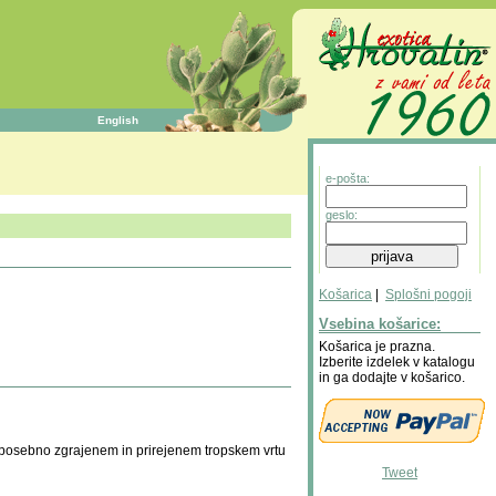
English
e-pošta:
geslo:
Košarica
|
Splošni pogoji
Vsebina košarice:
Košarica je prazna.
Izberite izdelek v katalogu
in ga dodajte v košarico.
 posebno zgrajenem in prirejenem tropskem vrtu
Tweet