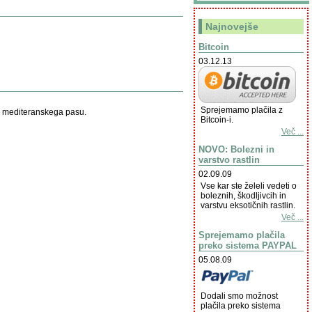
Najnovejše
Bitcoin
03.12.13
Sprejemamo plačila z
er mediteranskega pasu.
Bitcoin-i.
Več ...
NOVO: Bolezni in
varstvo rastlin
02.09.09
Vse kar ste želeli vedeti o
boleznih, škodljivcih in
varstvu eksotičnih rastlin.
Več ...
Sprejemamo plačila
preko sistema PAYPAL
05.08.09
Dodali smo možnost
plačila preko sistema