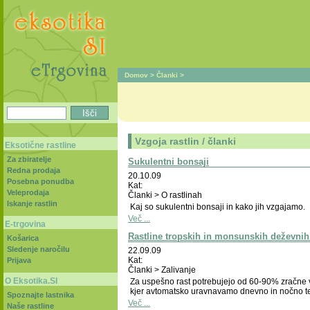
Domov
>
Članki
>
Vzgoja rastlin / članki
Eksotične rastline
Za zbiratelje
Sukulentni bonsaji
Redna prodaja
20.10.09
Posebna ponudba
Kat:
Veleprodaja
Članki > O rastlinah
Iskanje rastlin
Kaj so sukulentni bonsaji in kako jih vzgajamo.
Več ...
E-trgovina
Rastline tropskih in monsunskih deževni
Košarica
Sledenje naročilu
22.09.09
Kat:
Prijava
Članki > Zalivanje
O Eksotika.SI
Za uspešno rast potrebujejo od 60-90% zračne v
kjer avtomatsko uravnavamo dnevno in nočno te
Spoznajte lastnika
Več ...
Naše rastline