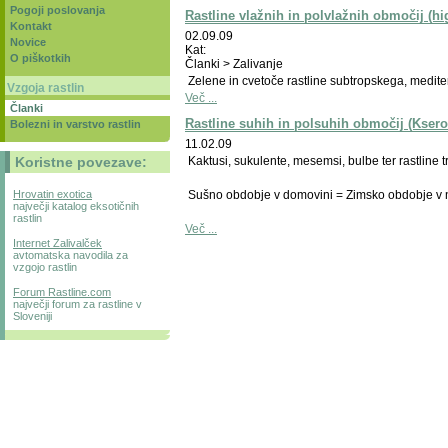
Pogoji poslovanja
Rastline vlažnih in polvlažnih območij (hig
Kontakt
02.09.09
Novice
Kat:
O piškotkih
Članki > Zalivanje
Zelene in cvetoče rastline subtropskega, medit
Vzgoja rastlin
Več ...
Članki
Rastline suhih in polsuhih območij (Kserof
Bolezni in varstvo rastlin
11.02.09
Kaktusi, sukulente, mesemsi, bulbe ter rastlin
Koristne povezave:
Sušno obdobje v domovini = Zimsko obdobje v 
Hrovatin exotica
največji katalog eksotičnih
rastlin
Več ...
Internet Zalivalček
avtomatska navodila za
vzgojo rastlin
Forum Rastline.com
največji forum za rastline v
Sloveniji