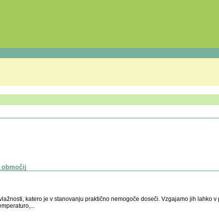
h območij
lažnosti, katero je v stanovanju praktično nemogoče doseči. Vzgajamo jih lahko v
mperaturo,...