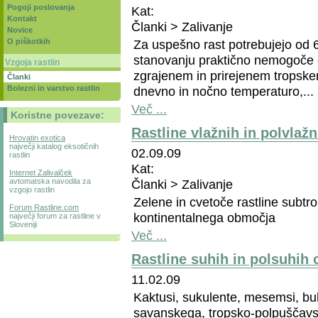
Pogoji poslovanja
Kat:
Kontakt
Članki > Zalivanje
Novice
Za uspešno rast potrebujejo od 6
O piškotkih
stanovanju praktično nemogoče 
Vzgoja rastlin
zgrajenem in prirejenem tropsk
Članki
dnevno in nočno temperaturo,...
Bolezni in varstvo rastlin
Več ...
Koristne povezave:
Rastline vlažnih in polvlažn
Hrovatin exotica
največji katalog eksotičnih
02.09.09
rastlin
Kat:
Internet Zalivalček
Članki > Zalivanje
avtomatska navodila za
vzgojo rastlin
Zelene in cvetoče rastline subt
Forum Rastline.com
kontinentalnega območja
največji forum za rastline v
Sloveniji
Več ...
Rastline suhih in polsuhih 
11.02.09
Kaktusi, sukulente, mesemsi, bul
savanskega, tropsko-polpuščavs