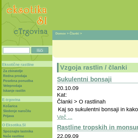
Domov
>
Članki
>
Eksotične rastline
Vzgoja rastlin / članki
Za zbiratelje
Redna prodaja
Sukulentni bonsaji
Posebna ponudba
Veleprodaja
20.10.09
Iskanje rastlin
Kat:
E-trgovina
Članki > O rastlinah
Košarica
Kaj so sukulentni bonsaji in kako
Sledenje naročilu
Več ...
Prijava
O Eksotika.SI
Rastline tropskih in monsu
Spoznajte lastnika
22.09.09
Naše rastline