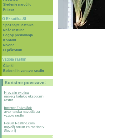
Sledenje naročilu
Prijava
O Eksotika.SI
Spoznajte lastnika
Naše rastline
Pogoji poslovanja
Kontakt
Novice
O piškotkih
Vzgoja rastlin
Članki
Bolezni in varstvo rastlin
Koristne povezave:
Hrovatin exotica
največji katalog eksotičnih
rastlin
Internet Zalivalček
avtomatska navodila za
vzgojo rastlin
Forum Rastline.com
največji forum za rastline v
Sloveniji