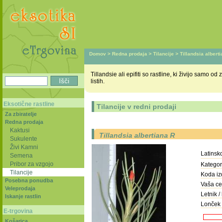
Domov
>
Redna prodaja
>
Tilancije
> Tillandsia albert
Tillandsie ali epifiti so rastline, ki živijo samo 
listih.
Eksotične rastline
Tilancije v redni prodaji
Za zbiratelje
Redna prodaja
Kaktusi
Tillandsia albertiana R
Sukulente
Živi Kamni
Latinsk
Semena
Pribor za vzgojo
Kategori
Tilancije
Koda iz
Posebna ponudba
Vaša ce
Veleprodaja
Letnik / 
Iskanje rastlin
Lonček 
E-trgovina
Košarica