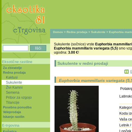
Domov
>
Redna prodaja
>
Sukulente
> Euphorbia mammi
Sukulente (sočnice) vrste
Euphorbia mammillaris
Euphorbia mammillaris variegata (5,5)
smo vzgoj
ugodna:
3.00 €
!
Eksotične rastline
Sukulente v redni prodaji
Za zbiratelje
E
Redna prodaja
Kaktusi
Euphorbia mammillaris variegata (5,
Sukulente
Živi Kamni
Potakn
Semena
Latinsk
Pribor za vzgojo
Tilancije
Posebna ponudba
Kategori
Veleprodaja
Koda iz
Iskanje rastlin
Vaša ce
Letnik / 
E-trgovina
Lonček 
Košarica