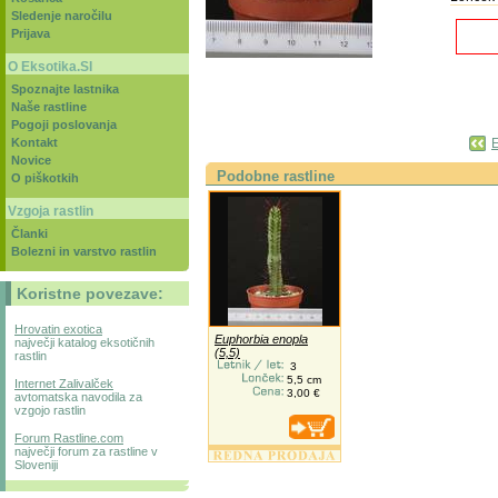
Sledenje naročilu
Prijava
O Eksotika.SI
Spoznajte lastnika
Naše rastline
Pogoji poslovanja
Kontakt
E
Novice
Podobne rastline
O piškotkih
Vzgoja rastlin
Članki
Bolezni in varstvo rastlin
Koristne povezave:
Hrovatin exotica
Euphorbia enopla
največji katalog eksotičnih
(5,5)
rastlin
3
5,5 cm
Internet Zalivalček
3,00 €
avtomatska navodila za
vzgojo rastlin
Forum Rastline.com
največji forum za rastline v
Sloveniji