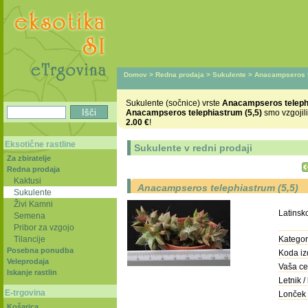
Domov
>
Redna prodaja
>
Sukulente
> Anacampseros te
Sukulente (sočnice) vrste
Anacampseros telephi
Anacampseros telephiastrum (5,5)
smo vzgojili
2.00 €
!
Eksotične rastline
Sukulente v redni prodaji
Za zbiratelje
Redna prodaja
Kaktusi
Anacampseros telephiastrum (5,5)
Sukulente
Živi Kamni
Latinsk
Semena
Pribor za vzgojo
Tilancije
Kategori
Posebna ponudba
Koda iz
Veleprodaja
Vaša ce
Iskanje rastlin
Letnik / 
E-trgovina
Lonček 
Košarica