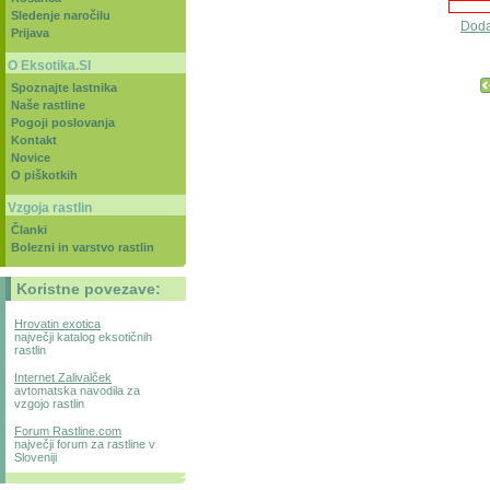
Sledenje naročilu
Dod
Prijava
O Eksotika.SI
Spoznajte lastnika
Naše rastline
Pogoji poslovanja
Kontakt
Novice
O piškotkih
Vzgoja rastlin
Članki
Bolezni in varstvo rastlin
Koristne povezave:
Hrovatin exotica
največji katalog eksotičnih
rastlin
Internet Zalivalček
avtomatska navodila za
vzgojo rastlin
Forum Rastline.com
največji forum za rastline v
Sloveniji