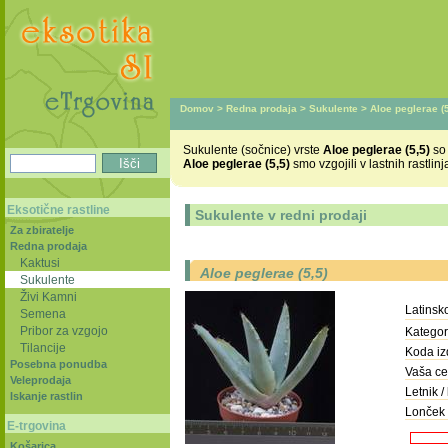
Domov
>
Redna prodaja
>
Sukulente
> Aloe peglerae (5
Sukulente (sočnice) vrste
Aloe peglerae (5,5)
so 
Aloe peglerae (5,5)
smo vzgojili v lastnih rastli
Eksotične rastline
Sukulente v redni prodaji
Za zbiratelje
Redna prodaja
Kaktusi
Aloe peglerae (5,5)
Sukulente
Živi Kamni
Latinsk
Semena
Pribor za vzgojo
Kategori
Tilancije
Koda iz
Posebna ponudba
Vaša ce
Veleprodaja
Letnik / 
Iskanje rastlin
Lonček 
E-trgovina
Košarica