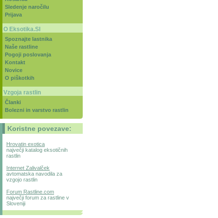
Sledenje naročilu
Prijava
O Eksotika.SI
Spoznajte lastnika
Naše rastline
Pogoji poslovanja
Kontakt
Novice
O piškotkih
Vzgoja rastlin
Članki
Bolezni in varstvo rastlin
Koristne povezave:
Hrovatin exotica
največji katalog eksotičnih
rastlin
Internet Zalivalček
avtomatska navodila za
vzgojo rastlin
Forum Rastline.com
največji forum za rastline v
Sloveniji