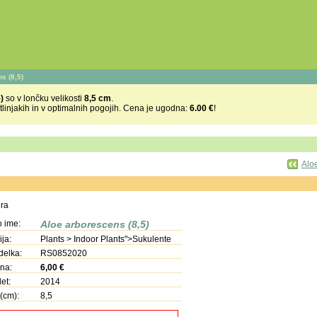
s (8,5)
)
so v lončku velikosti
8,5 cm
.
stlinjakih in v optimalnih pogojih. Cena je ugodna:
6.00 €
!
Alo
era
o ime:
Aloe arborescens (8,5)
ja:
Plants > Indoor Plants">Sukulente
delka:
RS0852020
na:
6,00
€
let:
2014
(cm):
8,5