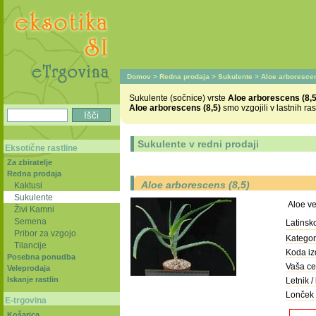
Domov
>
Redna prodaja
>
Sukulente
> Aloe arborescen
Sukulente (sočnice) vrste
Aloe arborescens (8,5
Aloe arborescens (8,5)
smo vzgojili v lastnih ra
Sukulente v redni prodaji
Eksotične rastline
Za zbiratelje
Redna prodaja
Aloe arborescens (8,5)
Kaktusi
Sukulente
Aloe v
Živi Kamni
Semena
Latinsk
Pribor za vzgojo
Kategori
Tilancije
Koda iz
Posebna ponudba
Vaša ce
Veleprodaja
Iskanje rastlin
Letnik / 
Lonček 
E-trgovina
Košarica