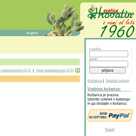
English
e-pošta:
geslo:
e arborescens (6,5)
|
Aloe barbadensis (6,5)
Košarica
|
Splošni pogoji
Vsebina košarice:
Košarica je prazna.
Izberite izdelek v katalogu
in ga dodajte v košarico.
Tweet