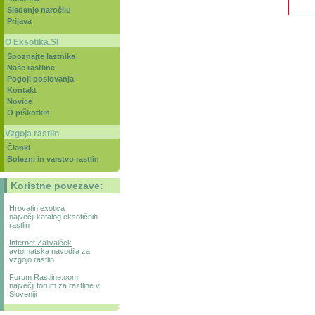
Sledenje naročilu
Prijava
O Eksotika.SI
Spoznajte lastnika
Naše rastline
Pogoji poslovanja
Kontakt
Novice
O piškotkih
Vzgoja rastlin
Članki
Bolezni in varstvo rastlin
Koristne povezave:
Hrovatin exotica
največji katalog eksotičnih
rastlin
Internet Zalivalček
avtomatska navodila za
vzgojo rastlin
Forum Rastline.com
največji forum za rastline v
Sloveniji