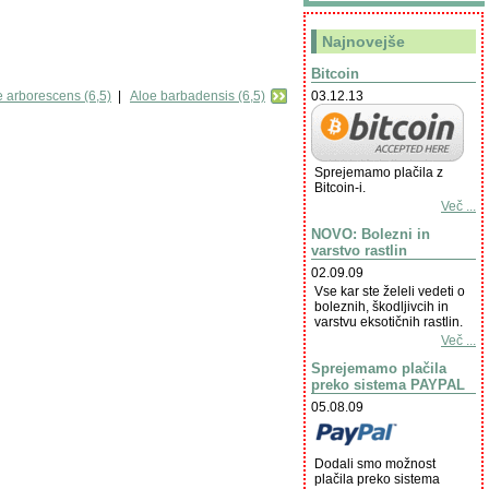
Najnovejše
Bitcoin
03.12.13
e arborescens (6,5)
|
Aloe barbadensis (6,5)
Sprejemamo plačila z
Bitcoin-i.
Več ...
NOVO: Bolezni in
varstvo rastlin
02.09.09
Vse kar ste želeli vedeti o
boleznih, škodljivcih in
varstvu eksotičnih rastlin.
Več ...
Sprejemamo plačila
preko sistema PAYPAL
05.08.09
Dodali smo možnost
plačila preko sistema