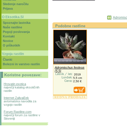
Sledenje naročilu
Prijava
O Eksotika.SI
Adromisch
Spoznajte lastnika
Podobne rastline
Naše rastline
Pogoji poslovanja
Kontakt
Novice
O piškotkih
Vzgoja rastlin
Članki
Bolezni in varstvo rastlin
Adromischus festivus
(5,5)
Koristne povezave:
2019
5,5 cm
2,50 €
Hrovatin exotica
največji katalog eksotičnih
rastlin
Internet Zalivalček
avtomatska navodila za
vzgojo rastlin
Forum Rastline.com
največji forum za rastline v
Sloveniji