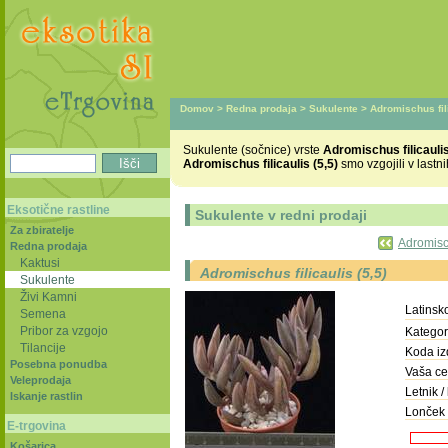
Domov
>
Redna prodaja
>
Sukulente
> Adromischus fili
Sukulente (sočnice) vrste
Adromischus filicaulis
Adromischus filicaulis (5,5)
smo vzgojili v lastn
Eksotične rastline
Sukulente v redni prodaji
Za zbiratelje
Adromisch
Redna prodaja
Kaktusi
Adromischus filicaulis (5,5)
Sukulente
Živi Kamni
Latinsk
Semena
Pribor za vzgojo
Kategori
Tilancije
Koda iz
Posebna ponudba
Vaša ce
Veleprodaja
Letnik / 
Iskanje rastlin
Lonček 
E-trgovina
Košarica