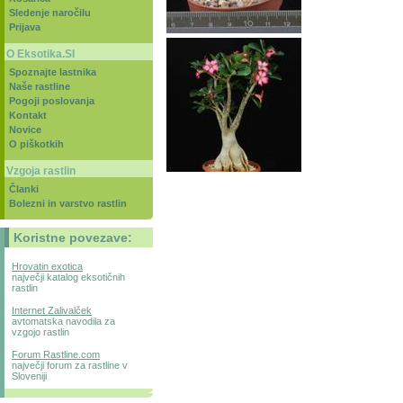
Sledenje naročilu
Prijava
O Eksotika.SI
Spoznajte lastnika
Naše rastline
Pogoji poslovanja
Kontakt
Novice
O piškotkih
Vzgoja rastlin
Članki
Bolezni in varstvo rastlin
Koristne povezave:
Hrovatin exotica
največji katalog eksotičnih
rastlin
Internet Zalivalček
avtomatska navodila za
vzgojo rastlin
Forum Rastline.com
največji forum za rastline v
Sloveniji