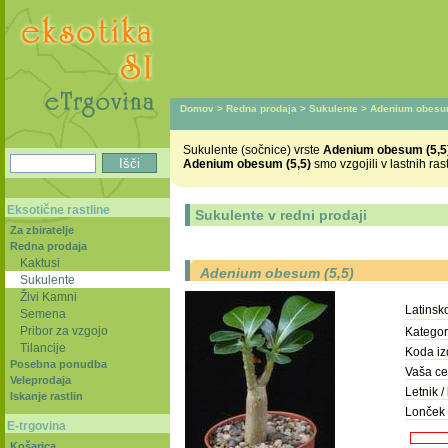
Domov
>
Redna prodaja
>
Sukulente
> Adenium obesum
Sukulente (sočnice) vrste
Adenium obesum (5,5
Adenium obesum (5,5)
smo vzgojili v lastnih ra
Eksotične rastline
Sukulente v redni prodaji
Za zbiratelje
Redna prodaja
Kaktusi
Adenium obesum (5,5)
Sukulente
Živi Kamni
Latinsk
Semena
Pribor za vzgojo
Kategori
Tilancije
Koda iz
Posebna ponudba
Vaša ce
Veleprodaja
Letnik / 
Iskanje rastlin
Lonček 
E-trgovina
Košarica