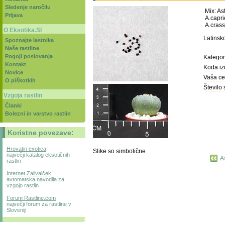
Sledenje naročilu
Mix: As
Prijava
A.capri
A.crass
O Eksotika.SI
Latinsk
Spoznajte lastnika
Naše rastline
Pogoji poslovanja
Kategori
Kontakt
Koda iz
Novice
Vaša ce
O piškotkih
Število
Vzgoja rastlin
Članki
Bolezni in varstvo rastlin
Koristne povezave:
Hrovatin exotica
Slike so simbolične
največji katalog eksotičnih
A
rastlin
Internet Zalivalček
avtomatska navodila za
vzgojo rastlin
Forum Rastline.com
največji forum za rastline v
Sloveniji