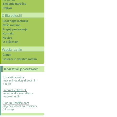
Sledenje naročilu
Prijava
O Eksotika.SI
Spoznajte lastnika
Naše rastline
Pogoji poslovanja
Kontakt
Novice
O piškotkih
Vzgoja rastlin
Članki
Bolezni in varstvo rastlin
Koristne povezave:
Hrovatin exotica
največji katalog eksotičnih
rastlin
Internet Zalivalček
avtomatska navodila za
vzgojo rastlin
Forum Rastline.com
največji forum za rastline v
Sloveniji