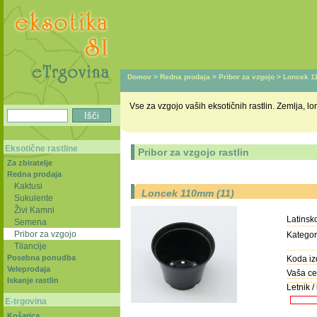
Domov
>
Redna prodaja
>
Pribor za vzgojo
> Loncek 1
Vse za vzgojo vaših eksotičnih rastlin. Zemlja, lon
Eksotične rastline
Pribor za vzgojo rastlin
Za zbiratelje
Redna prodaja
Kaktusi
Loncek 110mm (11)
Sukulente
Živi Kamni
Latinsk
Semena
Pribor za vzgojo
Kategori
Tilancije
Posebna ponudba
Koda iz
Veleprodaja
Vaša ce
Iskanje rastlin
Letnik / 
E-trgovina
Košarica