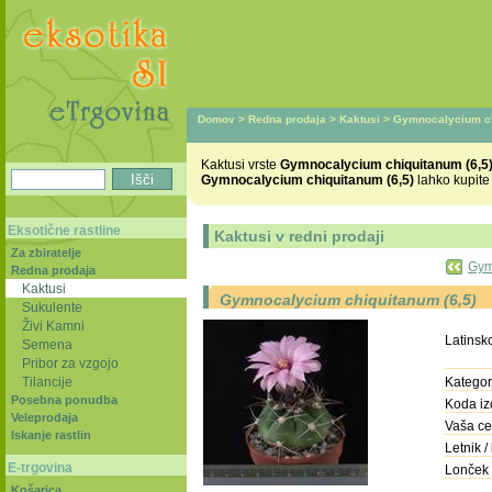
Domov
>
Redna prodaja
>
Kaktusi
> Gymnocalycium ch
Kaktusi vrste
Gymnocalycium chiquitanum (6,5
Gymnocalycium chiquitanum (6,5)
lahko kupite
Eksotične rastline
Kaktusi v redni prodaji
Za zbiratelje
Gym
Redna prodaja
Kaktusi
Gymnocalycium chiquitanum (6,5)
Sukulente
Živi Kamni
Latinsk
Semena
Pribor za vzgojo
Tilancije
Kategori
Posebna ponudba
Koda iz
Veleprodaja
Vaša ce
Iskanje rastlin
Letnik / 
E-trgovina
Lonček 
Košarica