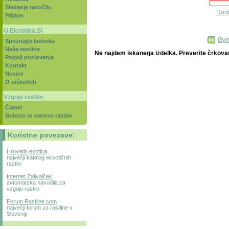
Sledenje naročilu
Dod
Prijava
O Eksotika.SI
Gym
Spoznajte lastnika
Naše rastline
Ne najdem iskanega izdelka. Preverite črkovan
Pogoji poslovanja
Kontakt
Novice
O piškotkih
Vzgoja rastlin
Članki
Bolezni in varstvo rastlin
Koristne povezave:
Hrovatin exotica
največji katalog eksotičnih
rastlin
Internet Zalivalček
avtomatska navodila za
vzgojo rastlin
Forum Rastline.com
največji forum za rastline v
Sloveniji