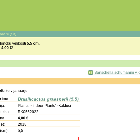
nerii (5,5)
lončku velikosti
5,5 cm
.
a
4.00 €
!
Bartschella schumannii v. 
etki že v januarju
o ime:
Brasilicactus graesnerii (5,5)
ja:
Plants > Indoor Plants">Kaktusi
delka:
RK0552022
na:
4,00
€
let:
2018
(cm):
5,5