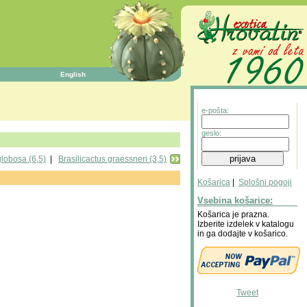
English
e-pošta:
geslo:
globosa (6,5)
|
Brasilicactus graessneri (3,5)
Košarica
|
Splošni pogoji
Vsebina košarice:
Košarica je prazna.
Izberite izdelek v katalogu
in ga dodajte v košarico.
Tweet