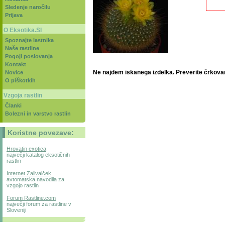
Sledenje naročilu
Prijava
O Eksotika.SI
Spoznajte lastnika
Naše rastline
Pogoji poslovanja
Kontakt
Ne najdem iskanega izdelka. Preverite črkovan
Novice
O piškotkih
Vzgoja rastlin
Članki
Bolezni in varstvo rastlin
Koristne povezave:
Hrovatin exotica
največji katalog eksotičnih
rastlin
Internet Zalivalček
avtomatska navodila za
vzgojo rastlin
Forum Rastline.com
največji forum za rastline v
Sloveniji