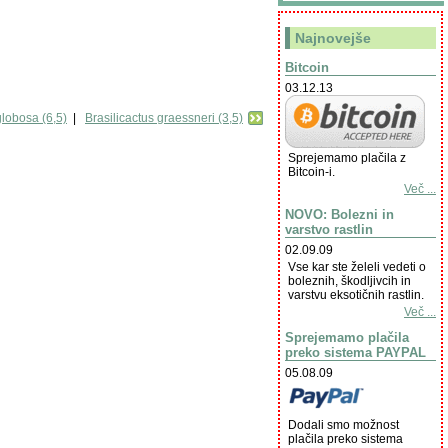
Najnovejše
Bitcoin
03.12.13
globosa (6,5)
|
Brasilicactus graessneri (3,5)
Sprejemamo plačila z
Bitcoin-i.
Več ...
NOVO: Bolezni in
varstvo rastlin
02.09.09
Vse kar ste želeli vedeti o
boleznih, škodljivcih in
varstvu eksotičnih rastlin.
Več ...
Sprejemamo plačila
preko sistema PAYPAL
05.08.09
Dodali smo možnost
plačila preko sistema