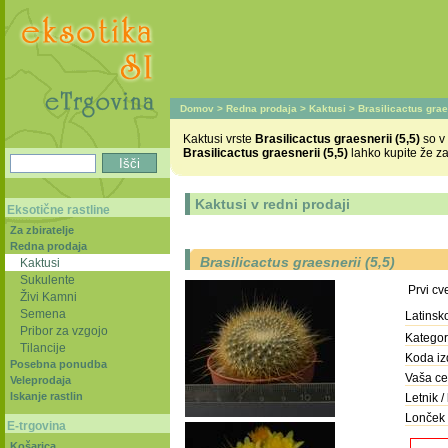
Domov
>
Redna prodaja
>
Kaktusi
> Brasilicactus graes
Kaktusi vrste
Brasilicactus graesnerii (5,5)
so v 
Brasilicactus graesnerii (5,5)
lahko kupite že z
Kaktusi v redni prodaji
Eksotične rastline
Za zbiratelje
Redna prodaja
Brasilicactus graesnerii (5,5)
Kaktusi
Sukulente
Prvi cv
Živi Kamni
Semena
Latinsk
Pribor za vzgojo
Kategori
Tilancije
Koda iz
Posebna ponudba
Vaša ce
Veleprodaja
Iskanje rastlin
Letnik / 
Lonček 
E-trgovina
Košarica