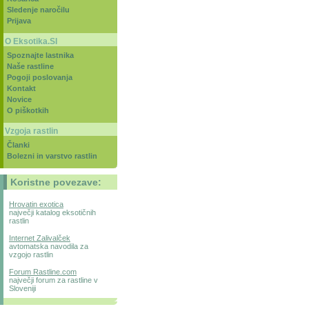
Sledenje naročilu
Prijava
O Eksotika.SI
Spoznajte lastnika
Naše rastline
Pogoji poslovanja
Kontakt
Novice
O piškotkih
Vzgoja rastlin
Članki
Bolezni in varstvo rastlin
Koristne povezave:
Hrovatin exotica
največji katalog eksotičnih
rastlin
Internet Zalivalček
avtomatska navodila za
vzgojo rastlin
Forum Rastline.com
največji forum za rastline v
Sloveniji