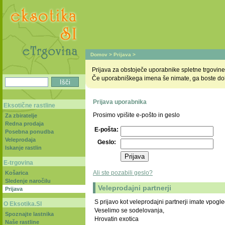
Domov
>
Prijava
>
Prijava za obstoječe uporabnike spletne trgovine
Če uporabniškega imena še nimate, ga boste dobi
Prijava uporabnika
Eksotične rastline
Prosimo vpišite e-pošto in geslo
Za zbiratelje
Redna prodaja
E-pošta:
Posebna ponudba
Veleprodaja
Geslo:
Iskanje rastlin
E-trgovina
Ali ste pozabili geslo?
Košarica
Sledenje naročilu
Veleprodajni partnerji
Prijava
S prijavo kot veleprodajni partnerji imate vpogle
O Eksotika.SI
Veselimo se sodelovanja,
Spoznajte lastnika
Hrovatin exotica
Naše rastline