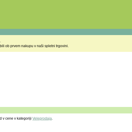
.
li ob prvem nakupu v naši spletni trgovini.
d v cene v kategoriji
Veleprodaja
.