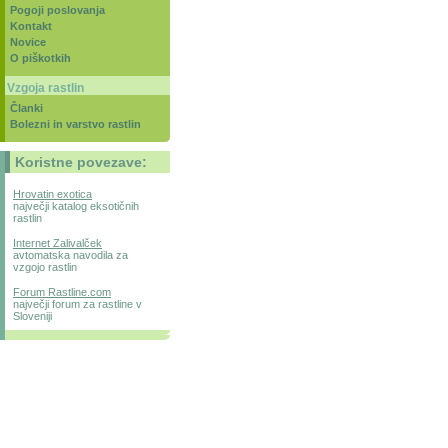
Pogoji poslovanja
Kontakt
Novice
O piškotkih
Vzgoja rastlin
Članki
Bolezni in varstvo rastlin
Koristne povezave:
Hrovatin exotica
največji katalog eksotičnih
rastlin
Internet Zalivalček
avtomatska navodila za
vzgojo rastlin
Forum Rastline.com
največji forum za rastline v
Sloveniji