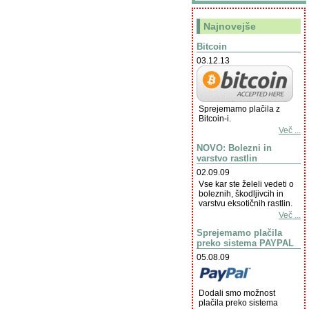
Najnovejše
Bitcoin
03.12.13
Sprejemamo plačila z
Bitcoin-i.
Več ...
NOVO: Bolezni in
varstvo rastlin
02.09.09
Vse kar ste želeli vedeti o
boleznih, škodljivcih in
varstvu eksotičnih rastlin.
Več ...
Sprejemamo plačila
preko sistema PAYPAL
05.08.09
Dodali smo možnost
plačila preko sistema