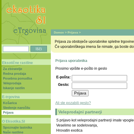
Domov
>
Prijava
>
Prijava za obstoječe uporabnike spletne trgovine
Če uporabniškega imena še nimate, ga boste dobi
Prijava uporabnika
Eksotične rastline
Prosimo vpišite e-pošto in geslo
Za zbiratelje
Redna prodaja
E-pošta:
Posebna ponudba
Veleprodaja
Geslo:
Iskanje rastlin
E-trgovina
Ali ste pozabili geslo?
Košarica
Sledenje naročilu
Veleprodajni partnerji
Prijava
S prijavo kot veleprodajni partnerji imate vpogle
O Eksotika.SI
Veselimo se sodelovanja,
Spoznajte lastnika
Hrovatin exotica
Naše rastline