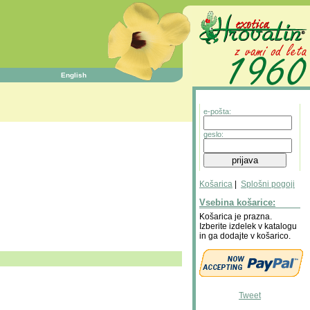
English
e-pošta:
geslo:
Košarica
|
Splošni pogoji
Vsebina košarice:
Košarica je prazna.
Izberite izdelek v katalogu
in ga dodajte v košarico.
Tweet