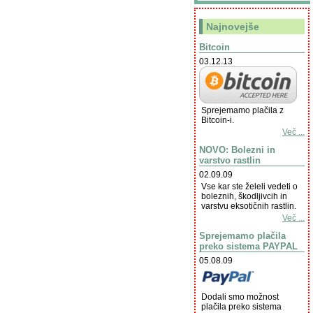
Najnovejše
Bitcoin
03.12.13
Sprejemamo plačila z
Bitcoin-i.
Več ...
NOVO: Bolezni in
varstvo rastlin
02.09.09
Vse kar ste želeli vedeti o
boleznih, škodljivcih in
varstvu eksotičnih rastlin.
Več ...
Sprejemamo plačila
preko sistema PAYPAL
05.08.09
Dodali smo možnost
plačila preko sistema