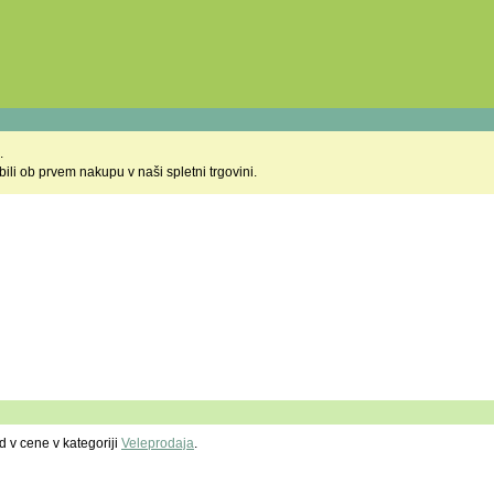
.
li ob prvem nakupu v naši spletni trgovini.
d v cene v kategoriji
Veleprodaja
.