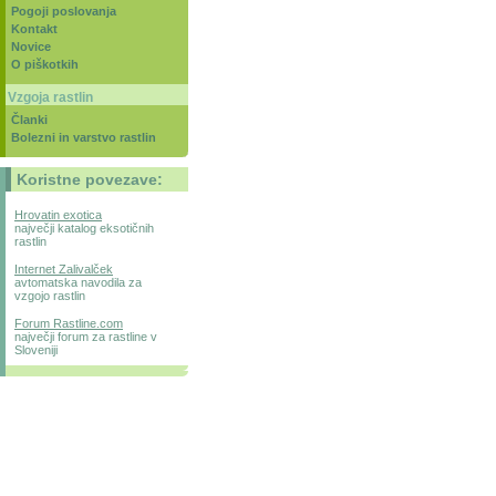
Pogoji poslovanja
Kontakt
Novice
O piškotkih
Vzgoja rastlin
Članki
Bolezni in varstvo rastlin
Koristne povezave:
Hrovatin exotica
največji katalog eksotičnih
rastlin
Internet Zalivalček
avtomatska navodila za
vzgojo rastlin
Forum Rastline.com
največji forum za rastline v
Sloveniji