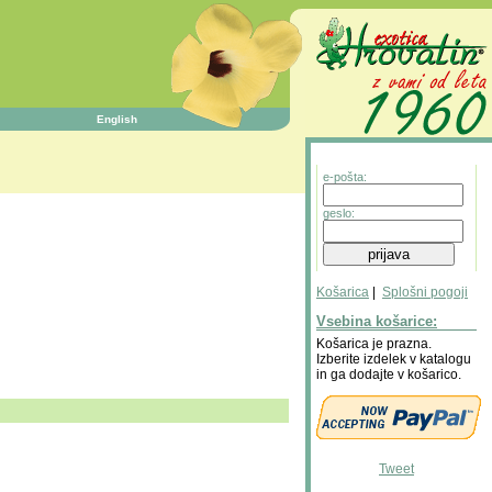
English
e-pošta:
geslo:
Košarica
|
Splošni pogoji
Vsebina košarice:
Košarica je prazna.
Izberite izdelek v katalogu
in ga dodajte v košarico.
Tweet