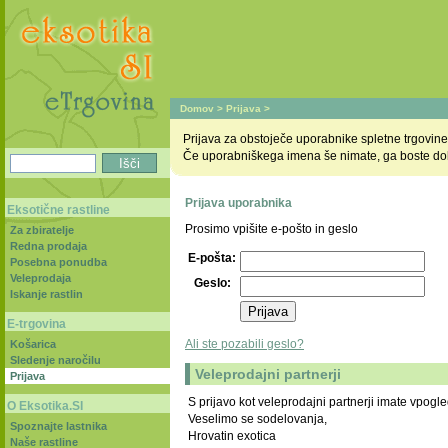
Domov
>
Prijava
>
Prijava za obstoječe uporabnike spletne trgovine
Če uporabniškega imena še nimate, ga boste dobi
Prijava uporabnika
Eksotične rastline
Prosimo vpišite e-pošto in geslo
Za zbiratelje
Redna prodaja
E-pošta:
Posebna ponudba
Veleprodaja
Geslo:
Iskanje rastlin
E-trgovina
Ali ste pozabili geslo?
Košarica
Sledenje naročilu
Veleprodajni partnerji
Prijava
S prijavo kot veleprodajni partnerji imate vpogle
O Eksotika.SI
Veselimo se sodelovanja,
Spoznajte lastnika
Hrovatin exotica
Naše rastline