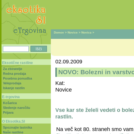
Domov
>
Novice
>
Novica
>
02.09.2009
Eksotične rastline
Za zbiratelje
NOVO: Bolezni in varstvo
Redna prodaja
Posebna ponudba
Kat:
Veleprodaja
Iskanje rastlin
Novice
E-trgovina
Košarica
Sledenje naročilu
Vse kar ste želeli vedeti o bole
Prijava
rastlin.
O Eksotika.SI
Spoznajte lastnika
Na več kot 80. straneh smo vam p
Naše rastline