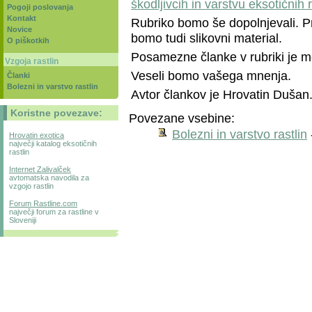
škodljivcih in varstvu eksotičnih r
Pogoji poslovanja
Kontakt
Rubriko bomo še dopolnjevali. Pr
Novice
bomo tudi slikovni material.
O piškotkih
Posamezne članke v rubriki je mo
Vzgoja rastlin
Veseli bomo vašega mnenja.
Članki
Bolezni in varstvo rastlin
Avtor člankov je Hrovatin Dušan
Koristne povezave:
Povezane vsebine:
Bolezni in varstvo rastlin
Hrovatin exotica
največji katalog eksotičnih
rastlin
Internet Zalivalček
avtomatska navodila za
vzgojo rastlin
Forum Rastline.com
največji forum za rastline v
Sloveniji