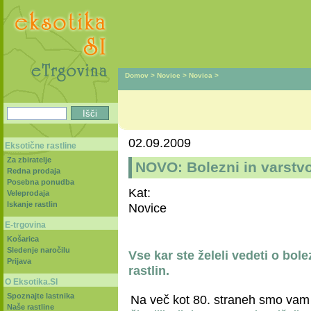
Domov
>
Novice
>
Novica
>
02.09.2009
Eksotične rastline
Za zbiratelje
NOVO: Bolezni in varstvo
Redna prodaja
Posebna ponudba
Kat:
Veleprodaja
Iskanje rastlin
Novice
E-trgovina
Košarica
Sledenje naročilu
Vse kar ste želeli vedeti o bole
Prijava
rastlin.
O Eksotika.SI
Spoznajte lastnika
Na več kot 80. straneh smo vam p
Naše rastline