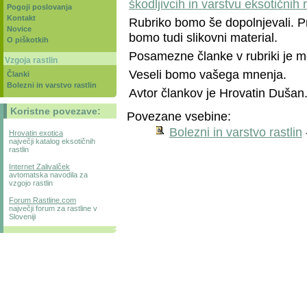
škodljivcih in varstvu eksotičnih r
Pogoji poslovanja
Kontakt
Rubriko bomo še dopolnjevali. Pr
Novice
bomo tudi slikovni material.
O piškotkih
Posamezne članke v rubriki je mo
Vzgoja rastlin
Veseli bomo vašega mnenja.
Članki
Bolezni in varstvo rastlin
Avtor člankov je Hrovatin Dušan
Koristne povezave:
Povezane vsebine:
Bolezni in varstvo rastlin
Hrovatin exotica
največji katalog eksotičnih
rastlin
Internet Zalivalček
avtomatska navodila za
vzgojo rastlin
Forum Rastline.com
največji forum za rastline v
Sloveniji