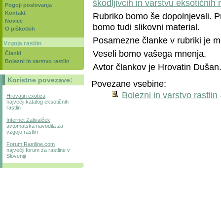
škodljivcih in varstvu eksotičnih r
Pogoji poslovanja
Kontakt
Rubriko bomo še dopolnjevali. Pr
Novice
bomo tudi slikovni material.
O piškotkih
Posamezne članke v rubriki je mo
Vzgoja rastlin
Veseli bomo vašega mnenja.
Članki
Bolezni in varstvo rastlin
Avtor člankov je Hrovatin Dušan
Koristne povezave:
Povezane vsebine:
Bolezni in varstvo rastlin
Hrovatin exotica
največji katalog eksotičnih
rastlin
Internet Zalivalček
avtomatska navodila za
vzgojo rastlin
Forum Rastline.com
največji forum za rastline v
Sloveniji