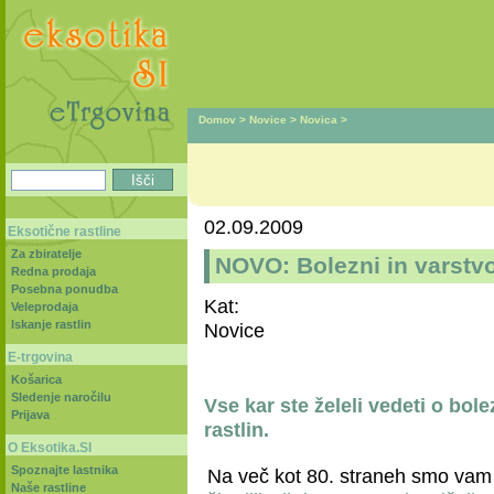
Domov
>
Novice
>
Novica
>
02.09.2009
Eksotične rastline
Za zbiratelje
NOVO: Bolezni in varstvo
Redna prodaja
Posebna ponudba
Kat:
Veleprodaja
Iskanje rastlin
Novice
E-trgovina
Košarica
Sledenje naročilu
Vse kar ste želeli vedeti o bole
Prijava
rastlin.
O Eksotika.SI
Spoznajte lastnika
Na več kot 80. straneh smo vam p
Naše rastline