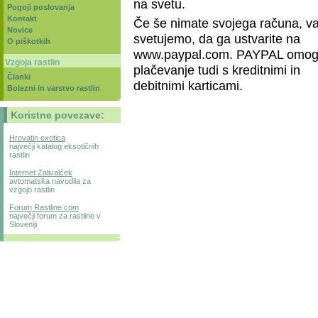
na svetu.
Pogoji poslovanja
Kontakt
Če še nimate svojega računa, v
Novice
svetujemo, da ga ustvarite na
O piškotkih
www.paypal.com. PAYPAL omo
Vzgoja rastlin
plačevanje tudi s kreditnimi in
Članki
debitnimi karticami.
Bolezni in varstvo rastlin
Koristne povezave:
Hrovatin exotica
največji katalog eksotičnih
rastlin
Internet Zalivalček
avtomatska navodila za
vzgojo rastlin
Forum Rastline.com
največji forum za rastline v
Sloveniji