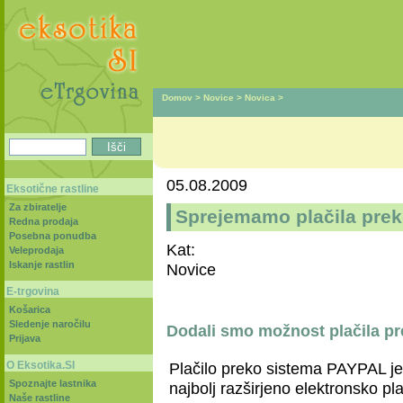
Domov
>
Novice
>
Novica
>
05.08.2009
Eksotične rastline
Za zbiratelje
Sprejemamo plačila pre
Redna prodaja
Posebna ponudba
Kat:
Veleprodaja
Iskanje rastlin
Novice
E-trgovina
Košarica
Sledenje naročilu
Dodali smo možnost plačila p
Prijava
O Eksotika.SI
Plačilo preko sistema PAYPAL je
Spoznajte lastnika
najbolj razširjeno elektronsko pla
Naše rastline