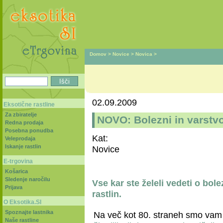
Domov
>
Novice
>
Novica
>
02.09.2009
Eksotične rastline
Za zbiratelje
NOVO: Bolezni in varstvo
Redna prodaja
Posebna ponudba
Kat:
Veleprodaja
Iskanje rastlin
Novice
E-trgovina
Košarica
Sledenje naročilu
Vse kar ste želeli vedeti o bole
Prijava
rastlin.
O Eksotika.SI
Spoznajte lastnika
Na več kot 80. straneh smo vam p
Naše rastline