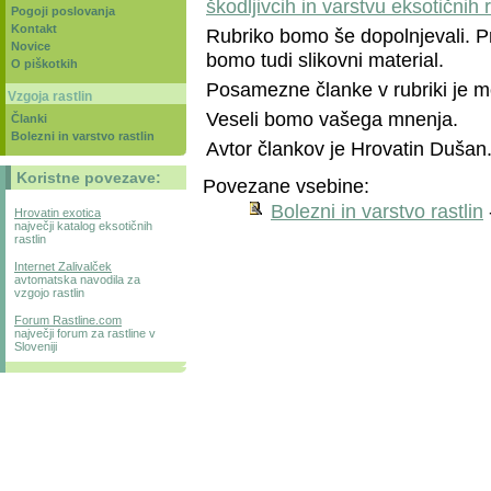
škodljivcih in varstvu eksotičnih r
Pogoji poslovanja
Kontakt
Rubriko bomo še dopolnjevali. Pr
Novice
bomo tudi slikovni material.
O piškotkih
Posamezne članke v rubriki je mo
Vzgoja rastlin
Veseli bomo vašega mnenja.
Članki
Bolezni in varstvo rastlin
Avtor člankov je Hrovatin Dušan
Koristne povezave:
Povezane vsebine:
Bolezni in varstvo rastlin
Hrovatin exotica
največji katalog eksotičnih
rastlin
Internet Zalivalček
avtomatska navodila za
vzgojo rastlin
Forum Rastline.com
največji forum za rastline v
Sloveniji