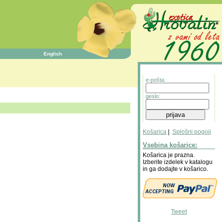
English
e-pošta:
geslo:
Košarica
|
Splošni pogoji
Vsebina košarice:
Košarica je prazna.
Izberite izdelek v katalogu
in ga dodajte v košarico.
Tweet