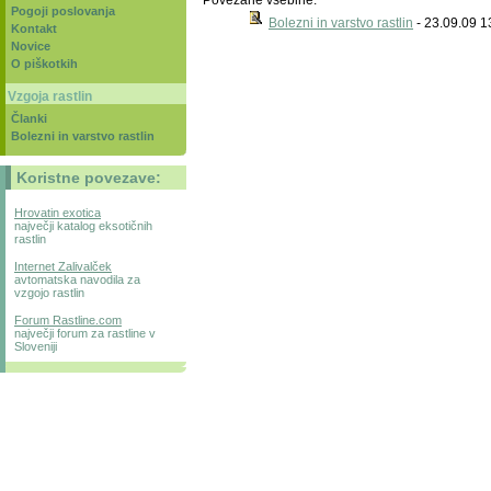
Povezane vsebine:
Pogoji poslovanja
Bolezni in varstvo rastlin
- 23.09.09 1
Kontakt
Novice
O piškotkih
Vzgoja rastlin
Članki
Bolezni in varstvo rastlin
Koristne povezave:
Hrovatin exotica
največji katalog eksotičnih
rastlin
Internet Zalivalček
avtomatska navodila za
vzgojo rastlin
Forum Rastline.com
največji forum za rastline v
Sloveniji