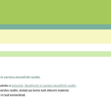
 in varstvu eksotičnih rastlin.
rubriko o
boleznih, škodljivcih in varstvu eksotičnih rastlin
.
stvu rastlin, dodali pa bomo tudi slikovni material.
in tudi komentirati.