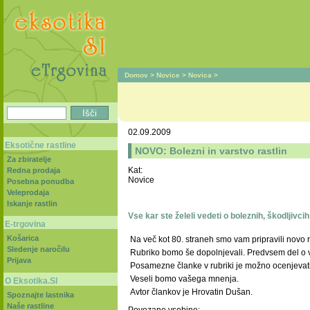
Domov
>
Novice
>
Novica
>
02.09.2009
Eksotične rastline
NOVO: Bolezni in varstvo rastlin
Za zbiratelje
Kat:
Redna prodaja
Novice
Posebna ponudba
Veleprodaja
Iskanje rastlin
Vse kar ste želeli vedeti o boleznih, škodljivcih
E-trgovina
Košarica
Na več kot 80. straneh smo vam pripravili novo 
Sledenje naročilu
Rubriko bomo še dopolnjevali. Predvsem del o var
Prijava
Posamezne članke v rubriki je možno ocenjevati 
Veseli bomo vašega mnenja.
O Eksotika.SI
Avtor člankov je Hrovatin Dušan.
Spoznajte lastnika
Naše rastline