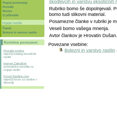
škodljivcih in varstvu eksotičnih r
Pogoji poslovanja
Kontakt
Rubriko bomo še dopolnjevali. Pr
Novice
bomo tudi slikovni material.
O piškotkih
Posamezne članke v rubriki je mo
Vzgoja rastlin
Veseli bomo vašega mnenja.
Članki
Bolezni in varstvo rastlin
Avtor člankov je Hrovatin Dušan
Koristne povezave:
Povezane vsebine:
Bolezni in varstvo rastlin
Hrovatin exotica
največji katalog eksotičnih
rastlin
Internet Zalivalček
avtomatska navodila za
vzgojo rastlin
Forum Rastline.com
največji forum za rastline v
Sloveniji