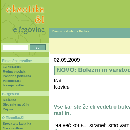
Domov
>
Novice
>
Novica
>
02.09.2009
Eksotične rastline
Za zbiratelje
NOVO: Bolezni in varstvo
Redna prodaja
Posebna ponudba
Kat:
Veleprodaja
Iskanje rastlin
Novice
E-trgovina
Košarica
Sledenje naročilu
Vse kar ste želeli vedeti o bole
Prijava
rastlin.
O Eksotika.SI
Spoznajte lastnika
Na več kot 80. straneh smo vam p
Naše rastline